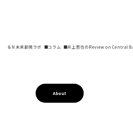
＆N 未来創発ラボ
コラム
井上哲也のReview on Central B
About