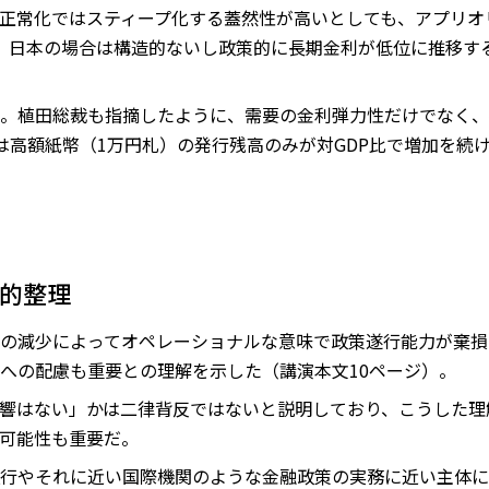
正常化ではスティープ化する蓋然性が高いとしても、アプリオ
、日本の場合は構造的ないし政策的に長期金利が低位に推移す
。植田総裁も指摘したように、需要の金利弾力性だけでなく、
は高額紙幣（1万円札）の発行残高のみが対GDP比で増加を続
論的整理
の減少によってオペレーショナルな意味で政策遂行能力が棄損
への配慮も重要との理解を示した（講演本文10ページ）。
響はない」かは二律背反ではないと説明しており、こうした理
可能性も重要だ。
行やそれに近い国際機関のような金融政策の実務に近い主体に