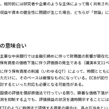
、相対的には研究者や企業のような主体によって強く共有され
収益や資本の健全性に問題が生じた場合、どちらが「世論」に
らの意味合い
主要な中央銀行では金融引締めに伴って財務面の影響が顕在化
保有資産の価格下落に伴う評価損の発生である（講演本文11
に伴う保有資産の削減（いわゆるQT）によって、時間ととも
ただけに、そのペースは緩慢なものになっている。ECBが試
討するといった対応も必要となる可能性がある。
国債の評価を償却原価法で行っている限り、顕著な価格下落が
測を抑制する上でも、評価損益の状況を適時開示することには
ETFのように時価法で評価する資産の場合は、各々引当金と