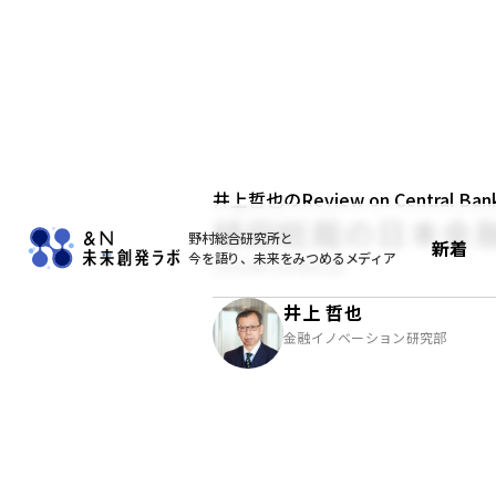
井上哲也のReview on Central Bank
植田総裁の日本金
野村総合研究所と
新着
今を語り、未来をみつめるメディア
2023年10月01日
井上 哲也
金融イノベーション研究部