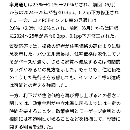
率見通しは2.3%→2.1%→2.0%とされ、前回（6月）
からは2024～25年が各々0.3pp、0.2pp下方修正され
た。一方、コアPCEインフレ率の見通しは
2.6%→2.2%→2.0%とされ、前回（6月）からは同様
に2024～25年が各々0.2pp、0.1pp下方修正された。
質疑応答では、複数の記者が住宅価格の高止まりに懸
念を示した。パウエル議長は、住宅価格は軟化してい
るがペースが遅く、さらに家賃へ波及するには時間的
なラグがあるとの見方を示した。もっとも、住宅価格
のこうした先行きを考慮しても、インフレ目標の達成
は可能との考えを強調した。
一方、利下げが住宅価格を再び押し上げるとの懸念に
関しては、政策金利が中立水準に戻るまでには一定の
時間を要することや、政策金利とモーゲージ金利との
相関には不透明性が残ることなどを指摘して、影響に
関する明言を避けた。