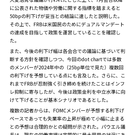
に公表された物価や労働に関する指標を踏まえると
50bpの利下げが妥当との結論に達したと説明した。
その上で、FRBは米国民のためにデュアルマンデート
の達成を目指して政策を運営していることを確認し
た。
また、今後の利下げ幅は各会合での議論に基づいて判
断する方針を確認しつつ、今回のdot chartでは多数
のメンバーが2024年中の（25bp単位で見た）複数回
の利下げを予想している点にも言及した。さらに、こ
れまでFRBが忍耐強く引き締めを続けたことはインフ
レ抑制に寄与したが、今後は政策金利を中立水準に向
けて下げることが基本シナリオであるとした。
複数の記者からは、FOMCメンバーが予想する利下げ
ペースであっても失業率の上昇が極めて小幅に止まる
との予想は合理的かとの疑問が示された。パウエル議
長は、現在の労働市場は実質的に最大雇用の状況にあ