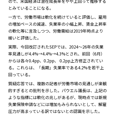
ので、米国経済は潜在成長率をやや上回って推移する
とみていることになる。
一方で、労働市場は軟化を続けていると評価し、雇用
の増加ペースの減速、失業率の小幅上昇、賃金上昇率
の軟化等に言及しつつ、労働需給は2019年時点より
緩いと評価した。
実際、今回改訂されたSEPでは、2024～26年の失業
率見通しが4.4%→4.4%→4.3%とされ、前回（6月）
からは各々0.4pp、0.2pp、 0.2pp上方修正されてい
る。これらは、「長期」失業率である4.2%を若干上
回っている。
質疑応答では、複数の記者が労働市場の見通しが楽観
的すぎるとの批判を示した。パウエル議長は、上記の
ような指標には軟化の兆しがあるが、現時点では新規
失業保険申請などには増加もみられないとして、解雇
圧力が高まっている訳ではないとの認識を示した。