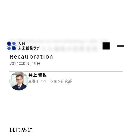
井上哲也のReview on Central Banking
経済・金融
FRBのパウエル議長の記者会見－
Recalibration
2024年09月19日
井上 哲也
金融イノベーション研究部
はじめに