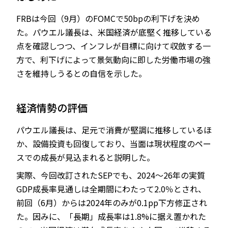
FRBは今回（9月）のFOMCで50bpの利下げを決め
た。パウエル議長は、米国経済が底堅く推移している
点を確認しつつ、インフレが目標に向けて収斂する一
JP
EN
方で、利下げによって景気動向に即した労働市場の強
さを維持しうるとの自信を示した。
経済情勢の評価
パウエル議長は、足元で消費が堅調に推移しているほ
か、設備投資も回復しており、当面は現状程度のペー
スでの成長が見込まれると説明した。
実際、今回改訂されたSEPでも、2024～26年の実質
GDP成長率見通しは全期間にわたって2.0％とされ、
前回（6月）からは2024年のみが0.1pp下方修正され
た。因みに、「長期」成長率は1.8%に据え置かれた