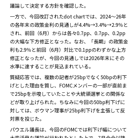
議論して決定する方針を確認した。
一方で、今回改訂されたdot chartでは、2024～26年
の各年末の政策金利の見通しが4.4%→3.4%→2.9％と
され、前回（6月）からは各々0.7pp、0.7pp、0.2pp
の大幅な下方修正となった。なお、「長期」の政策金
利も2.9％と前回（6月）対比で0.1ppのわずかな上方
修正となったが、今回の見通しでは2026年末にその
水準に達することが見込まれている。
質疑応答では、複数の記者が25bpでなく50bpの利下
げとした理由を質し、FOMCメンバーの一部が直前ま
で25bpを示唆していたことや大統領選挙との関係な
どが取り上げられた。ちなみに今回の50bp利下げに
対しては、ボウマン理事が25bp利下げを主張して反
対票を投じた。
パウエル議長は、今回のFOMCでは利下げ幅について
大変活発な議論が行われたとした上で、7月会合以降