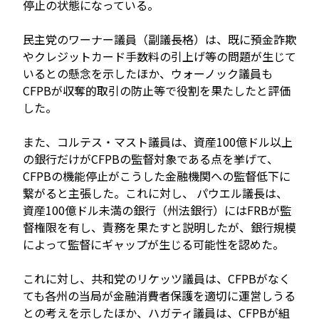
停止の状態になっている。
民主党のワーナー議員（副議長格）は、既に預金詐欺
やクレジットカード手数料の引上げ等の問題が生じて
いるとの懸念を示したほか、ウォーノック議員も
CFPBが収奪的取引の防止等で役割を果たしたと評価
した。
また、コルテス・マスト議員は、資産100億ドル以上
の銀行だけがCFPBの監督対象である点を挙げて、
CFPBの機能停止がこうした金融機関への監督低下に
繋がると主張した。これに対し、 パウエル議長は、
資産100億ドル未満の銀行（州法銀行）にはFRBが監
督権限を有し、責務を果たすと説明したが、銀行規模
によって監督にギャップが生じる可能性を認めた。
これに対し、共和党のリケッツ議員は、CFPBがなく
ても各州の当局が金融消費者保護を適切に運営しうる
との考えを示したほか、ハガティ議員は、CFPBが組