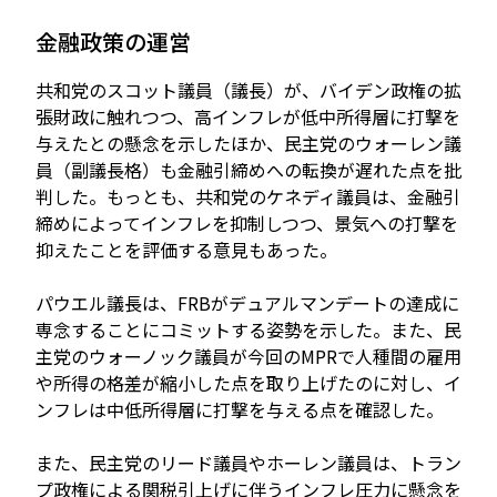
金融政策の運営
共和党のスコット議員（議長）が、バイデン政権の拡
張財政に触れつつ、高インフレが低中所得層に打撃を
与えたとの懸念を示したほか、民主党のウォーレン議
員（副議長格）も金融引締めへの転換が遅れた点を批
判した。もっとも、共和党のケネディ議員は、金融引
締めによってインフレを抑制しつつ、景気への打撃を
抑えたことを評価する意見もあった。
パウエル議長は、FRBがデュアルマンデートの達成に
専念することにコミットする姿勢を示した。また、民
主党のウォーノック議員が今回のMPRで人種間の雇用
や所得の格差が縮小した点を取り上げたのに対し、イ
ンフレは中低所得層に打撃を与える点を確認した。
また、民主党のリード議員やホーレン議員は、トラン
プ政権による関税引上げに伴うインフレ圧力に懸念を