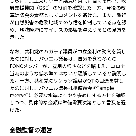
さらに、民主党のリード議員の質問に答える形で、政
府支援機関（GSE）の役割を確認した一方、今後の改
革は議会の責務としてコメントを避けた。また、銀行
が自然災害の危険地域での与信を抑制している点を認
め、地域経済にマイナスの影響を与えうるとの見方を
示した。
なお、共和党のハガティ議員が中立金利の動向を質し
たのに対し、パウエル議長は、自分を含む多くの
FOMCメンバーが、雇用の強さなどを踏まえ、コロナ
当時のような低水準ではないと理解していると説明し
た。一方、共和党のリケッツ議員がQTの目途を質し
たのに対し、パウエル議長は準備預金を"ample
reserve"に必要な水準よりやや多めにする方針を確認
しつつ、具体的な金額は準備需要次第として言及を避
けた。
金融監督の運営