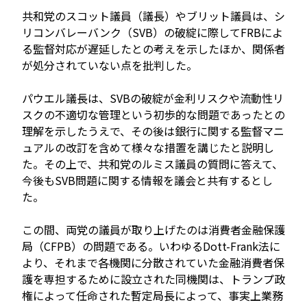
共和党のスコット議員（議長）やブリット議員は、シ
リコンバレーバンク（SVB）の破綻に際してFRBによ
る監督対応が遅延したとの考えを示したほか、関係者
が処分されていない点を批判した。
パウエル議長は、SVBの破綻が金利リスクや流動性リ
スクの不適切な管理という初歩的な問題であったとの
理解を示したうえで、その後は銀行に関する監督マニ
ュアルの改訂を含めて様々な措置を講じたと説明し
た。その上で、共和党のルミス議員の質問に答えて、
今後もSVB問題に関する情報を議会と共有するとし
た。
この間、両党の議員が取り上げたのは消費者金融保護
局（CFPB）の問題である。いわゆるDott-Frank法に
より、それまで各機関に分散されていた金融消費者保
護を専担するために設立された同機関は、トランプ政
権によって任命された暫定局長によって、事実上業務