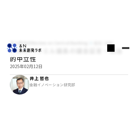
井上哲也のReview on Central Banking
経済・金融
FRBのパウエル議長の議会証言－政治
的中立性
2025年02月12日
井上 哲也
金融イノベーション研究部