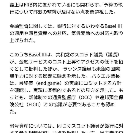
織上はFRB内に置かれているにも関わらず、予算の執
行についてFRBの監督が及ばない点を問題視した。
金融監督に関しては、銀行に対するいわゆるBasel III
の適用や暗号資産への対応、気候変動への対応も取り
上げられた。
このうちBasel IIIは、共和党のスコット議員（議長）
が、金融サービスのコスト上昇やアクセスの低下を招
くとして批判したほか、 ラウンズ議員も米銀の国際
競争力に対する影響に懸念を示した。 パウエル議長
は、最終案（end game）の実施にコミットする方針
を確認し、実現に楽観的であるとの見方を示した。も
っとも、新体制での通貨監督庁（OCC）や連邦預金保
険公社（FDIC）との協議が必要であることも認め
た。
暗号資産については、同じくスコット議員が銀行に対
する参入規制が厳しい点を批判した一方、民主党のワ