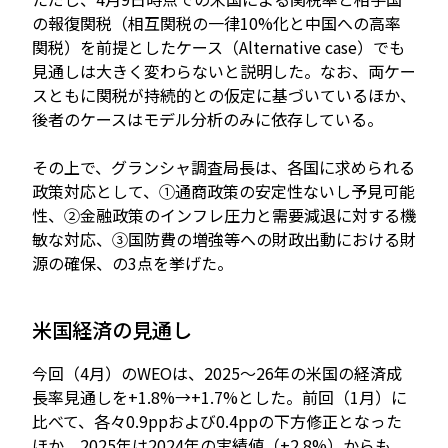
の報復関税（相互関税の一律10%化と中国への高率
関税）を前提としたケース（Alternative case）でも
見通しは大きく変わらないと説明した。なお、両ケー
スともに関税が持続的との仮定に基づいているほか、
後者のケースはモデル分析のみに依存している。
その上で、グランシャ調査局長は、各国に求められる
政策対応として、①通商政策の安定性ないし予見可能
性、②金融政策のインフレ圧力と需要減退に対する機
敏な対応、③国防費の増強等への財政出動における財
源の確保、の3点を挙げた。
米国経済の見通し
今回（4月）のWEOは、2025～26年の米国の経済成
長率見通しを+1.8%→+1.7%とした。前回（1月）に
比べて、各々0.9ppおよび0.4ppの下方修正となった
ほか、2025年は2024年の実績値（+2.8%）からも