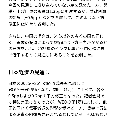
今回の見通しに織り込んでいない点を認めた一方、関
税引上げ自体の影響は1.3ppにも達するが、財政刺激
の効果（+0.5pp）などを考慮して、このような下方
修正に止めたと説明した。
さらに、中国の場合は、米英以外の多くの国と同じ
く、需要の減退によって物価には下方圧力がかかると
の見方を示し、2025年のインフレ率がゼロ近傍にま
で低下するとの見通しにあることを説明した。
日本経済の見通し
日本の2025～26年の経済成長率見通しは
+0.6%→+0.6%となり、前回（1月）に比べて、各々
0.5ppおよび0.2ppの下方修正となった。記者会見で
は特に言及はなかったが、WEOの第1章によれば、他
国と同じく需要減退の影響を受ける一方、賃金上昇に
よる消費の回復も見込まれるとしている。+0.6%とい