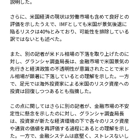
説明した。
さらに、米国経済の現状は労働市場も含めて良好との
評価を示したうえで、IMFとしても米国が景気後退に
陥るリスクは40%とみており、可能性を排除している
訳ではないとも述べた。
また、別の記者が米ドル相場の下落を取り上げたのに
対し、グランシャ調査局長は、金融市場で米国景気の
先行きと経済政策の不透明性が意識されたことで米ド
ル相場が顕著に下落しているとの理解を示した。一方
で、足元では海外投資家による米国のリスク資産への
投資は回復しつつあるとも指摘した。
この点に関してはさらに別の記者が、金融市場の不安
定性に懸念を示したのに対し、グランシャ調査局長
は、投資家が新たな経済環境の下で各々のリスク資産
や通貨の価値を再評価する過程にあるとの理解を示し
た。一方で、金融システムは底堅く、ストレスないし