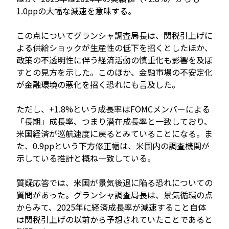
1.0ppの大幅な減速を意味する。
この点についてグランシャ調査局長は、関税引上げに
よる供給ショックが生産性の低下を招くとしたほか、
政策の不透明性に伴う経済活動の慎重化も影響を及ぼ
すとの見方を示した。このほか、金融市場の不安定化
が金融環境の悪化を招く恐れにも言及した。
ただし、+1.8%という成長率はFOMCメンバーによる
「長期」成長率、つまり潜在成長率と一致しており、
米国経済が巡航速度に戻るとみていることになる。ま
た、0.9ppという下方修正幅は、米国内の調査機関が
示している推計と概ね一致している。
質疑応答では、米国が景気後退に陥る恐れについての
質問があった。グランシャ調査局長は、景気循環の点
からみて、2025年に経済成長率が減速すること自体
は関税引上げの以前から予想されていたことであると