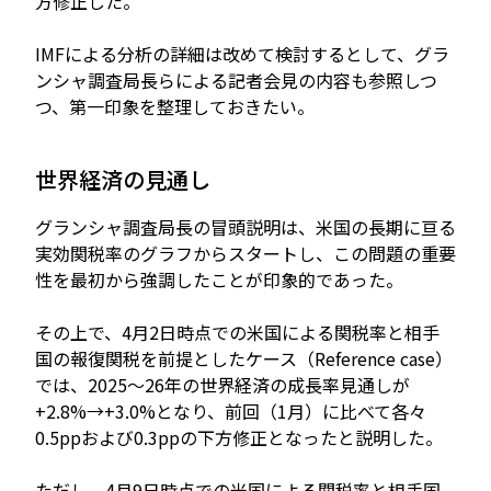
方修正した。
IMFによる分析の詳細は改めて検討するとして、グラ
ンシャ調査局長らによる記者会見の内容も参照しつ
つ、第一印象を整理しておきたい。
世界経済の見通し
グランシャ調査局長の冒頭説明は、米国の長期に亘る
実効関税率のグラフからスタートし、この問題の重要
性を最初から強調したことが印象的であった。
その上で、4月2日時点での米国による関税率と相手
国の報復関税を前提としたケース（Reference case）
では、2025～26年の世界経済の成長率見通しが
+2.8%→+3.0%となり、前回（1月）に比べて各々
0.5ppおよび0.3ppの下方修正となったと説明した。
ただし、4月9日時点での米国による関税率と相手国