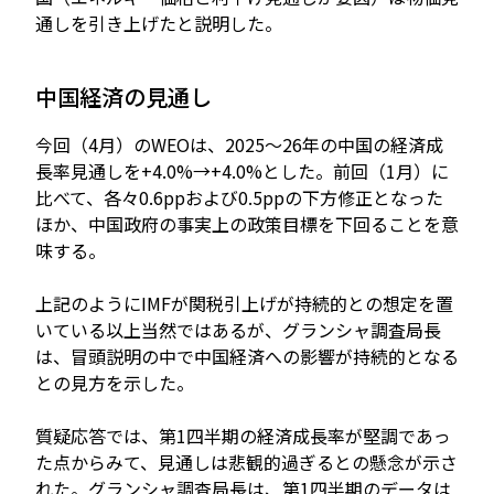
通しを引き上げたと説明した。
中国経済の見通し
今回（4月）のWEOは、2025～26年の中国の経済成
長率見通しを+4.0%→+4.0%とした。前回（1月）に
比べて、各々0.6ppおよび0.5ppの下方修正となった
ほか、中国政府の事実上の政策目標を下回ることを意
味する。
上記のようにIMFが関税引上げが持続的との想定を置
いている以上当然ではあるが、グランシャ調査局長
は、冒頭説明の中で中国経済への影響が持続的となる
との見方を示した。
質疑応答では、第1四半期の経済成長率が堅調であっ
た点からみて、見通しは悲観的過ぎるとの懸念が示さ
れた。グランシャ調査局長は、第1四半期のデータは