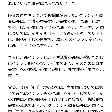
混乱といった事態は見られないとした。
FRBの独立性についても質問があった。グランシャ調
査局長は、世界の中央銀行が需要の低下見通しに対し
て利下げが必要になるとの見通しを示した一方、米国
については、そもそもサービス価格が上昇している上
に、関税引上げの影響で、2025年のインフレ率が3％
に高止まるとの見方を示した。
さらに、高インフレによる生活費の高騰が続いただけ
にインフレ期待の安定が重要であり、そのためには中
央銀行への信認が必要と説明し、独立性の重要さを示
唆した。
実際、今回（4月）のWEOでは、主要国については総
じてみればインフレ率の見通しを引き下げている。そ
の理由は米国の関税引上げに伴う直接ないし間接的な
需要の減退であるが、グランシャ調査局長は米国と英
国（エネルギー価格と利下げ見通しが要因）は物価見