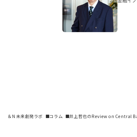
金融イノ
＆N 未来創発ラボ
コラム
井上哲也のReview on Central B