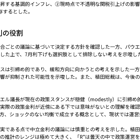
昇する基調的インフレ、②現時点で不透明な関税引上げの影響
存するとした。
利の役割
合ごとの議論に基づいて決定する方針を確認した一方、パウエ
した上で、7月利下げも選択肢として排除しない考えを示唆し
スは引締め的であり、緩和方向に向かうとの考えを示した一方
響が抑制された可能性を示唆した。また、植田総裁は、今後の
エル議長が現在の政策スタンスが穏健（modestly）に引締
実際の政策金利が近傍にある下では意味がないとの理解を確認
一方、ショックのない均衡で成立する概念として、現状では運
実である点で中立金利の議論には慎重との考えを示した。植田
の推計のレンジは極めて大きく、「R*は曇天の中で政策運営