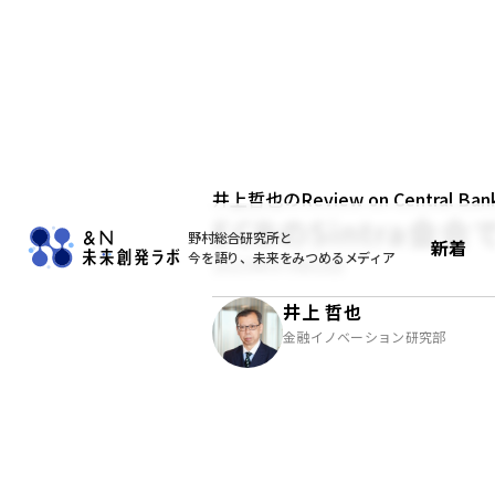
井上哲也のReview on Central Bank
ECBのSintra会合
野村総合研究所と
新着
今を語り、未来をみつめるメディア
2025年07月02日
井上 哲也
金融イノベーション研究部