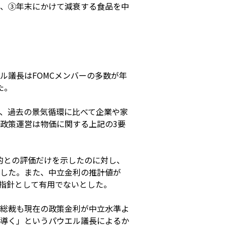
、③年末にかけて減衰する食品を中
ル議長はFOMCメンバーの多数が年
た。
、過去の景気循環に比べて企業や家
政策運営は物価に関する上記の3要
め的との評価だけを示したのに対し、
した。また、中立金利の推計値が
営指針として有用でないとした。
総裁も現在の政策金利が中立水準よ
を導く」というパウエル議長によるか