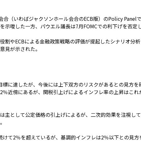
a会合（いわばジャクソンホール会合のECB版）のPolicy Pa
を示唆した一方、パウエル議長は7月FOMCでの利下げを否定
役割やECBによる金融政策戦略の評価が提起したシナリオ分
意見が示された。
目標に達したが、今後には上下双方のリスクがあるとの見方を
2％近傍にあるが、関税引上げによるインフレ率の上昇はこれ
は主として公定価格の引上げによるが、二次的効果を注視して
。
続けて2％を超えているが、基調的インフレは2％以下との見方