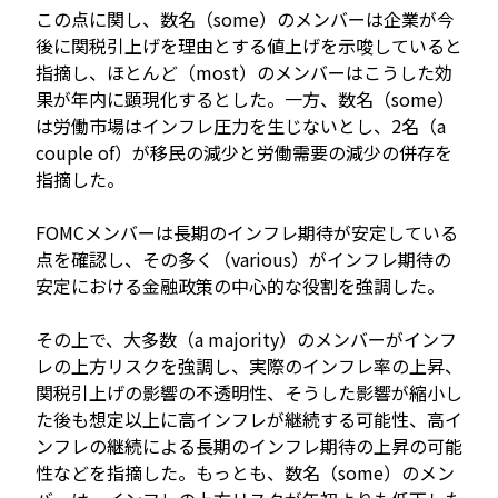
この点に関し、数名（some）のメンバーは企業が今
後に関税引上げを理由とする値上げを示唆していると
指摘し、ほとんど（most）のメンバーはこうした効
果が年内に顕現化するとした。一方、数名（some）
は労働市場はインフレ圧力を生じないとし、2名（a
couple of）が移民の減少と労働需要の減少の併存を
指摘した。
FOMCメンバーは長期のインフレ期待が安定している
点を確認し、その多く（various）がインフレ期待の
安定における金融政策の中心的な役割を強調した。
その上で、大多数（a majority）のメンバーがインフ
レの上方リスクを強調し、実際のインフレ率の上昇、
関税引上げの影響の不透明性、そうした影響が縮小し
た後も想定以上に高インフレが継続する可能性、高イ
ンフレの継続による長期のインフレ期待の上昇の可能
性などを指摘した。もっとも、数名（some）のメン