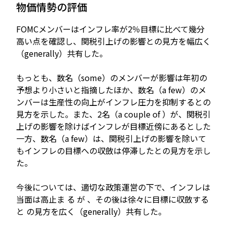
物価情勢の評価
FOMCメンバーはインフレ率が2％目標に比べて幾分
高い点を確認し、関税引上げの影響との見方を幅広く
（generally）共有した。
もっとも、数名（some）のメンバーが影響は年初の
予想より小さいと指摘したほか、数名（a few）のメ
ンバーは生産性の向上がインフレ圧力を抑制するとの
見方を示した。また、2名（a couple of ）が、関税引
上げの影響を除けばインフレが目標近傍にあるとした
一方、数名（a few）は、関税引上げの影響を除いて
もインフレの目標への収斂は停滞したとの見方を示し
た。
今後については、適切な政策運営の下で、インフレは
当面は高止ま る が 、その後は徐々に目標に収斂する
と の見方を広く（generally）共有した。