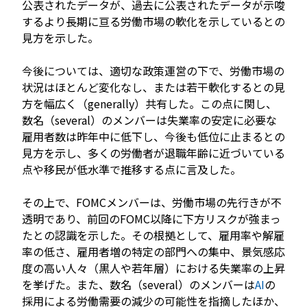
公表されたデータが、過去に公表されたデータが示唆
するより長期に亘る労働市場の軟化を示しているとの
見方を示した。
今後については、適切な政策運営の下で、労働市場の
状況はほとんど変化なし、または若干軟化するとの見
方を幅広く（generally）共有した。この点に関し、
数名（several）のメンバーは失業率の安定に必要な
雇用者数は昨年中に低下し、今後も低位に止まるとの
見方を示し、多くの労働者が退職年齢に近づいている
点や移民が低水準で推移する点に言及した。
その上で、FOMCメンバーは、労働市場の先行きが不
透明であり、前回のFOMC以降に下方リスクが強まっ
たとの認識を示した。その根拠として、雇用率や解雇
率の低さ、雇用者増の特定の部門への集中、景気感応
度の高い人々（黒人や若年層）における失業率の上昇
を挙げた。また、数名（several）のメンバーは
AI
の
採用による労働需要の減少の可能性を指摘したほか、