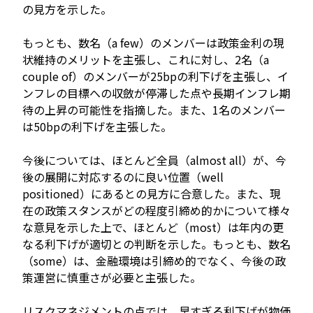
の見方を示した。
もっとも、数名（a few）のメンバーは政策金利の現
状維持のメリットを主張し、これに対し、2名（a
couple of）のメンバーが25bpの利下げを主張し、イ
ンフレの目標への収斂が停滞した点や長期インフレ期
待の上昇の可能性を指摘した。また、1名のメンバー
は50bpの利下げを主張した。
今後については、ほとんど全員（almost all）が、今
後の展開に対応するのに良い位置（well
positioned）にあるとの見方に合意した。また、現
在の政策スタンスがどの程度引締め的かについて様々
な意見を示した上で、ほとんど（most）は年内の更
なる利下げが適切との判断を示した。もっとも、数名
（some）は、金融環境は引締め的でなく、今後の政
策運営に慎重さが必要と主張した。
リスクマネジメントの点では、早すぎる利下げが物価