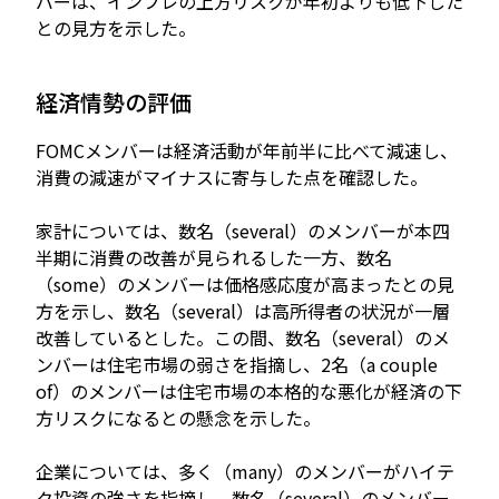
バーは、インフレの上方リスクが年初よりも低下した
との見方を示した。
経済情勢の評価
FOMCメンバーは経済活動が年前半に比べて減速し、
消費の減速がマイナスに寄与した点を確認した。
家計については、数名（several）のメンバーが本四
半期に消費の改善が見られるした一方、数名
（some）のメンバーは価格感応度が高まったとの見
方を示し、数名（several）は高所得者の状況が一層
改善しているとした。この間、数名（several）のメ
ンバーは住宅市場の弱さを指摘し、2名（a couple
of）のメンバーは住宅市場の本格的な悪化が経済の下
方リスクになるとの懸念を示した。
企業については、多く（many）のメンバーがハイテ
ク投資の強さを指摘し、数名（several）のメンバー