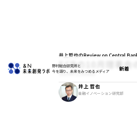
井上哲也のReview on Central Bank
ECBの10月理事会のAcc
野村総合研究所と
新着
今を語り、未来をみつめるメディア
2025年11月28日
井上 哲也
金融イノベーション研究部