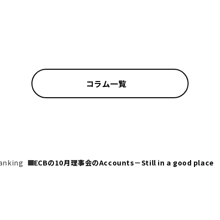
コラム一覧
anking
ECBの10月理事会のAccounts－Still in a good place