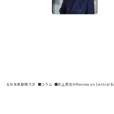
＆N 未来創発ラボ
コラム
井上哲也のReview on Central B