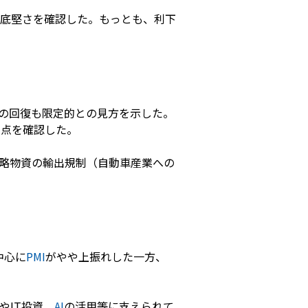
の底堅さを確認した。もっとも、利下
の回復も限定的との見方を示した。
た点を確認した。
略物資の輸出規制（自動車産業への
中心に
PMI
がやや上振れした一方、
やIT投資、
AI
の活用等に支えられて