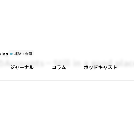
ing
経済・金融
ounts－Still in a good plac
ジャーナル
コラム
ポッドキャスト