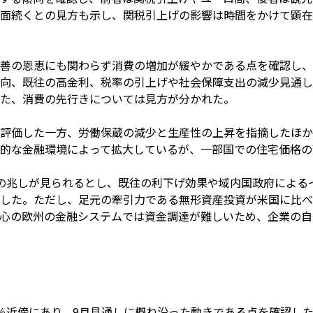
面続くとの見方も示し、関税引上げの影響は時間をかけて顕在
善の恩恵にも関わらず消費の増加が緩やかである点を確認し、
向、既往の高金利、税率の引上げや社会保障支出の減少見通し
た、消費の先行きについては見方が分かれた。
評価した一方、労働保蔵の減少と生産性の上昇を指摘したほか
的な金融環境によって拡大しているが、一部国での住宅価格の
の兆しが見られるとし、既往の利下げ効果や域内国政府による
した。ただし、足元の牽引力である無形資産投資が米国に比べ
心の欧州の金融システムでは資金調達が難しいため、企業の自
％近傍にあり、9月見通しに概ね沿った動きである点を確認し