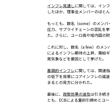
インフレ見通し
に関しては、インフ
したほか、理事会メンバーのほとん
もっとも、数名（some）のメン
圧力、サプライチェーンの混乱を挙
た。さらに、ユーロ高や域内国の財
これに対し、数名（a few）のメ
によるインフレ期待の上昇、需給ギ
常気象などを要因として挙げた。
基調的インフレ
に関しては、関連指
の低下を背景にコアインフレの減速
まるとの見方に分かれた。
最後に、
政策効果の波及
は引き続き
とも、ECBによる量的引締めとユ