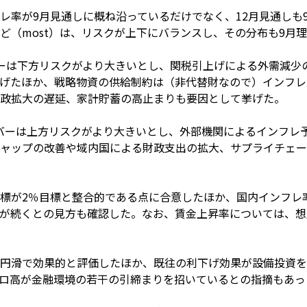
レ率が9月見通しに概ね沿っているだけでなく、12月見通しも
ど（most）は、リスクが上下にバランスし、その分布も9月
バーは下方リスクがより大きいとし、関税引上げによる外需減少
げたほか、戦略物資の供給制約は（非代替財なので）インフレ
政拡大の遅延、家計貯蓄の高止まりも要因として挙げた。
ンバーは上方リスクがより大きいとし、外部機関によるインフレ
ャップの改善や域内国による財政支出の拡大、サプライチェー
標が2％目標と整合的である点に合意したほか、国内インフレ
が続くとの見方も確認した。なお、賃金上昇率については、想
円滑で効果的と評価したほか、既往の利下げ効果が設備投資を
ーロ高が金融環境の若干の引締まりを招いているとの指摘もあっ