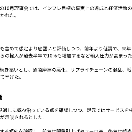
Bの10月理事会では、インフレ目標の事実上の達成と経済活動
かれた。
も含めて想定より底堅いと評価しつつ、前年より低調で、来年
らの輸入が過去半年で10％も増加するなど輸入圧力が高まっ
続き高いとし、通商摩擦の悪化、サプライチェーンの混乱、戦
て挙げた。
価
見通しに概ね沿っている点を確認しつつ、足元ではサービスを
が示唆されるとした。
する傾向を確認し、前者は関税引上げやユーロ高、後者は観光