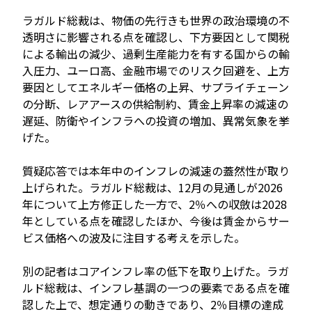
ラガルド総裁は、物価の先行きも世界の政治環境の不
透明さに影響される点を確認し、下方要因として関税
による輸出の減少、過剰生産能力を有する国からの輸
入圧力、ユーロ高、金融市場でのリスク回避を、上方
要因としてエネルギー価格の上昇、サプライチェーン
の分断、レアアースの供給制約、賃金上昇率の減速の
遅延、防衛やインフラへの投資の増加、異常気象を挙
げた。
質疑応答では本年中のインフレの減速の蓋然性が取り
上げられた。ラガルド総裁は、12月の見通しが2026
年について上方修正した一方で、2％への収斂は2028
年としている点を確認したほか、今後は賃金からサー
ビス価格への波及に注目する考えを示した。
別の記者はコアインフレ率の低下を取り上げた。ラガ
ルド総裁は、インフレ基調の一つの要素である点を確
認した上で、想定通りの動きであり、2％目標の達成