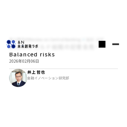
井上哲也のReview on Central Banking
経済・金融
ECBのラガルド総裁の記者会見－
Balanced risks
2026年02月06日
井上 哲也
金融イノベーション研究部