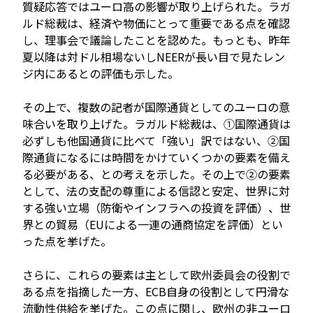
質疑応答ではユーロ高の影響が取り上げられた。ラガ
ルド総裁は、経済や物価にとって重要である点を確認
し、理事会で議論したことを認めた。もっとも、昨年
夏以降は対ドル相場ないしNEERが長い目で見たレン
ジ内にあるとの評価も示した。
その上で、複数の記者が国際通貨としてのユーロの意
味合いを取り上げた。ラガルド総裁は、①国際通貨は
必ずしも他国通貨に比べて「強い」訳ではない、②国
際通貨になるには時間をかけていくつかの要素を備え
る必要がある、との考えを示した。その上で②の要素
として、法の支配の尊重による信認と安定、世界に対
する強い立場（防衛やインフラへの投資を評価）、世
界との貿易（EUによる一連の通商協定を評価）とい
った点を挙げた。
さらに、これらの要素は主として欧州委員会の役割で
ある点を指摘した一方、ECB自身の役割として円滑な
流動性供給を挙げた。この点に関し、欧州の非ユーロ