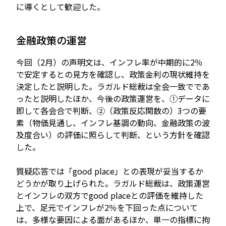
に導くとして歓迎した。
金融政策の運営
今回（2月）の声明文は、インフレ率が中期的に2％
で安定するとの見方を確認し、政策金利の現状維持を
決定したと説明した。ラガルド総裁は全会一致でであ
ったと説明したほか、今後の政策運営を、①データに
即して各会合で判断、②（政策反応関数の）3つの要
素（物価見通し、インフレ基調の動向、金融政策の波
及度合い）の評価に照らして判断、という方針を確認
した。
質疑応答では「good place」との表現が妥当するか
どうかが取り上げられた。ラガルド総裁は、政策運営
とインフレの双方でgood placeとの評価を維持した
上で、足元でインフレが2％を下回った点について
は、多様な要因による面があるほか、単一の指標に拘