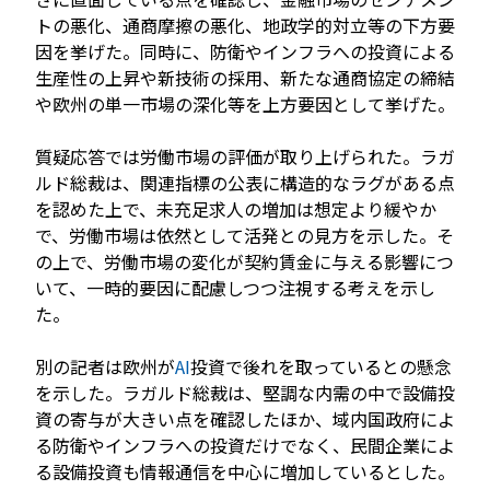
トの悪化、通商摩擦の悪化、地政学的対立等の下方要
因を挙げた。同時に、防衛やインフラへの投資による
生産性の上昇や新技術の採用、新たな通商協定の締結
や欧州の単一市場の深化等を上方要因として挙げた。
質疑応答では労働市場の評価が取り上げられた。ラガ
ルド総裁は、関連指標の公表に構造的なラグがある点
を認めた上で、未充足求人の増加は想定より緩やか
で、労働市場は依然として活発との見方を示した。そ
の上で、労働市場の変化が契約賃金に与える影響につ
いて、一時的要因に配慮しつつ注視する考えを示し
た。
別の記者は欧州が
AI
投資で後れを取っているとの懸念
を示した。ラガルド総裁は、堅調な内需の中で設備投
資の寄与が大きい点を確認したほか、域内国政府によ
る防衛やインフラへの投資だけでなく、民間企業によ
る設備投資も情報通信を中心に増加しているとした。