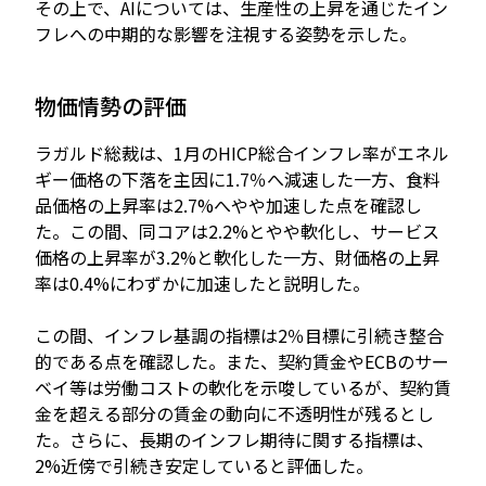
その上で、AIについては、生産性の上昇を通じたイン
フレへの中期的な影響を注視する姿勢を示した。
物価情勢の評価
ラガルド総裁は、1月のHICP総合インフレ率がエネル
ギー価格の下落を主因に1.7％へ減速した一方、食料
品価格の上昇率は2.7%へやや加速した点を確認し
た。この間、同コアは2.2%とやや軟化し、サービス
価格の上昇率が3.2%と軟化した一方、財価格の上昇
率は0.4%にわずかに加速したと説明した。
この間、インフレ基調の指標は2％目標に引続き整合
的である点を確認した。また、契約賃金やECBのサー
ベイ等は労働コストの軟化を示唆しているが、契約賃
金を超える部分の賃金の動向に不透明性が残るとし
た。さらに、長期のインフレ期待に関する指標は、
2%近傍で引続き安定していると評価した。