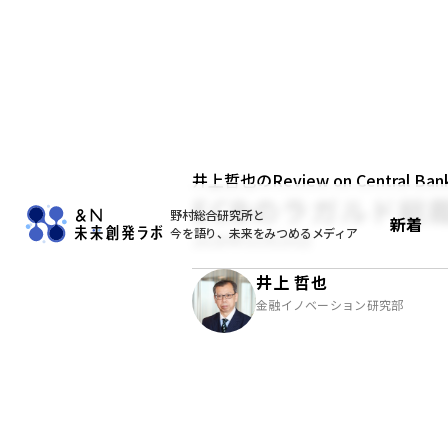
井上哲也のReview on Central Bank
ECBのラガルド総裁の記
野村総合研究所と
新着
今を語り、未来をみつめるメディア
2026年03月20日
井上 哲也
金融イノベーション研究部