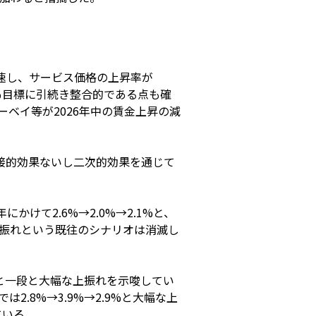
加速し、サービス価格の上昇率が
2％目標に引続き整合的である点も確
ーベイ等が2026年中の賃金上昇の減
接的効果ないし二次的効果を通じて
けて2.6%→2.0%→2.1%と、
時的下振れという既往のシナリオは消滅し
2.8%と一段と大幅な上振れを示唆してい
では2.8%→3.9%→2.9%と大幅な上
ている。