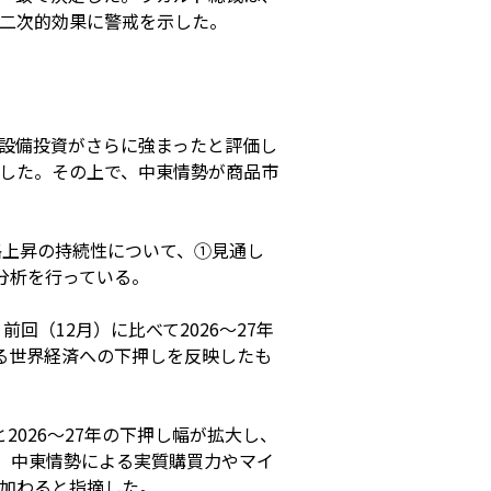
二次的効果に警戒を示した。
設備投資がさらに強まったと評価し
した。その上で、中東情勢が商品市
価格上昇の持続性について、①見通し
オ分析を行っている。
前回（12月）に比べて2026～27年
される世界経済への下押しを反映したも
9%と2026～27年の下押し幅が拡大し、
し、中東情勢による実質購買力やマイ
加わると指摘した。