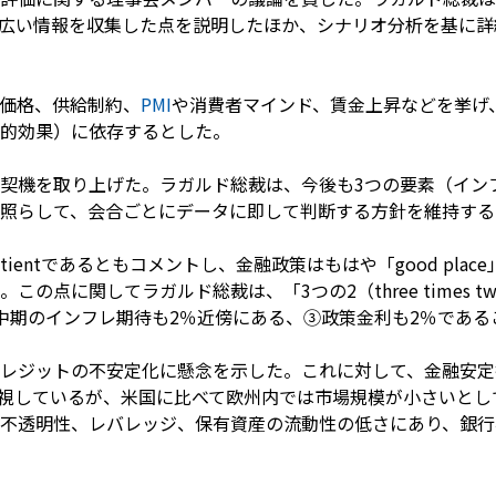
広い情報を収集した点を説明したほか、シナリオ分析を基に詳
価格、供給制約、
PMI
や消費者マインド、賃金上昇などを挙げ
的効果）に依存するとした。
契機を取り上げた。ラガルド総裁は、今後も3つの要素（イン
照らして、会合ごとにデータに即して判断する方針を維持する
tientであるともコメントし、金融政策はもはや「good pla
の点に関してラガルド総裁は、「3つの2（three times 
中期のインフレ期待も2％近傍にある、③政策金利も2％である
レジットの不安定化に懸念を示した。これに対して、金融安定
注視しているが、米国に比べて欧州内では市場規模が小さいと
不透明性、レバレッジ、保有資産の流動性の低さにあり、銀行