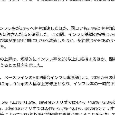
インフレ率が1.9％へやや加速したほか、同コアも2.4%とやや
とともに強含んだ点を確認した。この間、インフレ基調の指標は
率が第4四半期に3.7%へ減速したほか、契約賃金やECBのサ
た。
の上昇は、短期的にインフレ率を2％以上に維持するほか、間
うるとの懸念を示した。
ースラインのHICP総合インフレ率見通しは、2026から28年にか
、0.2pp、0.1ppの大幅な上方修正となり、インフレ率の一
.5%→2.1%→1.6%、severeシナリオでは4.4%→4.8%→
dverseシナリオでは2.4%→2.7%→2.1%、severeシナリオ
等によって2027年以降に持続的な影響が生じることを示唆し