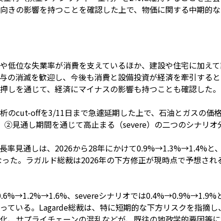
向きの影響を持つことを確認した上で、物価に関する中期的な
や低位な失業率が消費を支えているほか、建設や住宅に加えて
与の消滅を歓迎し、今後も消費と設備投資が経済を牽引すると
押しを通じて、経済にマイナスの影響も持つことも確認した。
のcut-offを3/11日まで急遽延期した上で、石油とガスの
e）、②見通し期間を通じて高止まる（severe）の二つのシナリ
見通しは、2026から28年にかけて0.9%→1.3%→1.4%と、
修正となった。ラガルド総裁は2026年の下方修正が現時点で予想
6%→1.2%→1.6%、severeシナリオでは0.4%→0.9%→1.
っている。Lagarde総裁は、特に短期的な下方リスクを指摘
化、サプライチェーンの混乱などが、既往の地政学的要因等に