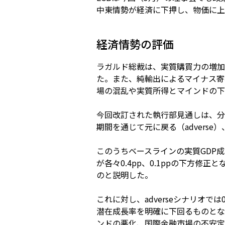
中東情勢が経済に下押し、物価に上
経済情勢の評価
ラガルド総裁は、実質購買力の増加
た。また、純輸出によるマイナス寄
場の混乱や実質所得とマインドの下
今回改訂された執行部見通しは、分析
期間を通じて元に戻る（advers
このうちベースラインの実質GDP成長率
が各々0.4pp、0.1ppの下方
のと説明した。
これに対し、adverseシナリオでは0.
潜在成長率を明確に下回るものとな
ンドの悪化、国際金融市場の不安定