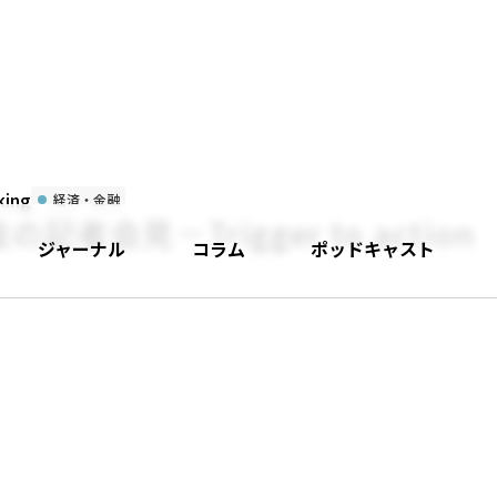
ing
経済・金融
者会見－Trigger to action
ジャーナル
コラム
ポッドキャスト