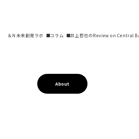
＆N 未来創発ラボ
コラム
井上哲也のReview on Central B
About