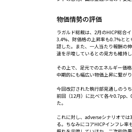
物価情勢の評価
ラガルド総裁は、2月のHICP総合
3.4%、財価格の上昇率も0.7%
認した。また、一人当たり報酬の伸び
速を示唆しているとの見方も維持し
その上で、足元でのエネルギー価格
中期的にも幅広い物価上昇に繋がり
今回改訂された執行部見通しのうち、ベ
前回（12月）に比べて各々0.7pp
た。
これに対し、adverseシナリオでは3
る。ちなみにコアHICPインフレ率も、a
振れを示唆していほか、二次的効果