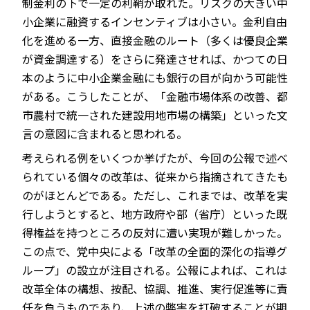
制金利の下で一定の利鞘が取れた。リスクの大きい中
小企業に融資するインセンティブは小さい。金利自由
化を進める一方、直接金融のルート（多くは優良企業
が資金調達する）をさらに発達させれば、かつての日
本のように中小企業金融にも銀行の目が向かう可能性
がある。こうしたことが、「金融市場体系の改善、都
市農村で統一された建設用地市場の構築」といった文
言の意図に含まれると思われる。
考えられる例をいくつか挙げたが、今回の公報で述べ
られている個々の改革は、従来から指摘されてきたも
のがほとんどである。ただし、これまでは、改革を実
行しようとすると、地方政府や部（省庁）といった既
得権益を持つところの反対に遭い実現が難しかった。
この点で、党中央による「改革の全面的深化の指導グ
ループ」の設立が注目される。公報によれば、これは
改革全体の構想、按配、協調、推進、実行促進等に責
任を負うものであり、上述の弊害を打破することが期