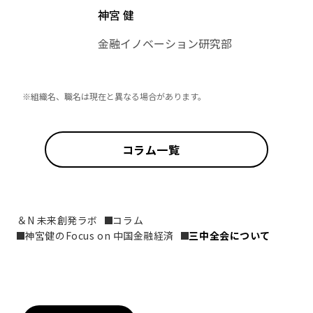
神宮 健
金融イノベーション研究部
※組織名、職名は現在と異なる場合があります。
コラム一覧
＆N 未来創発ラボ
コラム
神宮健のFocus on 中国金融経済
三中全会について