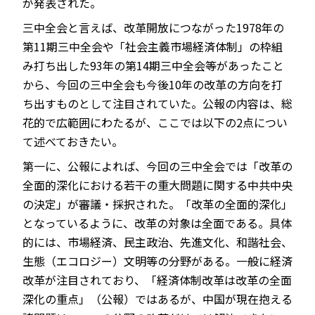
が発表された。
三中全会と言えば、改革開放につながった1978年の
第11期三中全会や「社会主義市場経済体制」の枠組
JP
EN
み打ち出した93年の第14期三中全会等があったこと
から、今回の三中全会も今後10年の改革の方向を打
ち出すものとして注目されていた。公報の内容は、総
花的で広範囲にわたるが、ここでは以下の2点につい
て述べておきたい。
第一に、公報によれば、今回の三中全会では「改革の
全面的深化における若干の重大問題に関する中共中央
の決定」が審議・採択された。「改革の全面的深化」
となっているように、改革の対象は全面である。具体
的には、市場経済、民主政治、先進文化、和諧社会、
生態（エコロジー）文明等の分野がある。一般に経済
改革が注目されており、「経済体制改革は改革の全面
深化の重点」（公報）ではあるが、中国が現在抱える