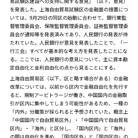
易試験区建設への支持に関する意見」（以下、意見）
を発表した。上海自由貿易試験区の金融面の措置につ
いては、9月29日の同区の始動に合わせて、銀行業監
督管理委員会、保険監督管理委員会、証券監督管理委
JP
EN
員会が通知等を発表済みであり、人民銀行の発表が待
たれていた。人民銀行が意見を発表したことで、「一
行三会」すべてが基本的な考え方を発表したことにな
る。ここでは、人民銀行の意見について、主に資本勘
定自由化と金利自由化の点から見ることにする。
上海自由貿易区（以下、区と略す場合がある）の金融
改革については、以前から区内で金融自由化を先行す
ると、規制アービトラージが働き、中国国内の金融取
引が区内に集中してしまう可能性があるため、一種の
「内外」分離策が採られると予想されていた。概念上
「中国国内で自由貿易区外」・「中国国内で自由貿易
区内」・「海外」と区分し、「国内区内」と「海外」
の間は自由化を進め、「国内区外」と「国内区内」の