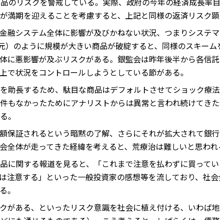
品のリスクを警戒している。実際、政府の今年の経済成長率目標
が満期を迎えることを考慮すると、上記と同様の返済リスク顕
金融システム全体に影響が及びかねない状況、つまりシステマ
億元）のように規模が大きい商品が破綻すると、同様のスキーム
体に悪影響が及ぶリスクがある。銀監会は昨年後半から各信託
上で状況をコントロールしようとしている節がある。
を助長するため、駄目な商品はデフォルトさせてショック療法
件もなかったためにアナリストからは異常と言われ続けてきた
る。
額保証されるという暗黙の了解、さらにそれが拡大されて銀行
会全体が走ってきた経緯を考えると、荒療治は難しいと思われ
品に関する報道を見ると、「これまで注意を払わずに買ってい
は注意する」といった一般投資家の感想等を流しており、社会
る。
クがある、といったリスク意識を社会に植え付ける、いわば地