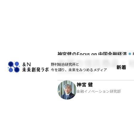
神宮健のFocus on 中国金融経済
中国の信託商品・
野村総合研究所と
新着
今を語り、未来をみつめるメディア
2014年03月17日
神宮 健
金融イノベーション研究部