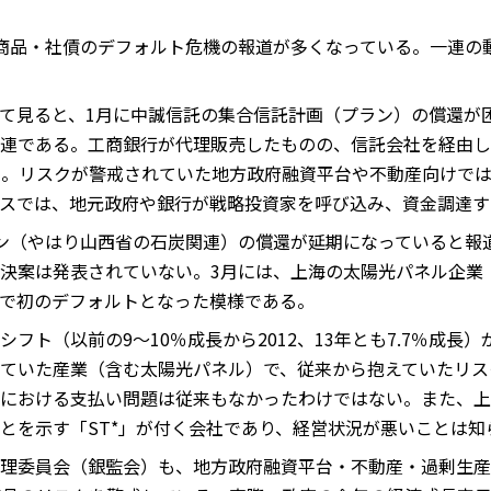
商品・社債のデフォルト危機の報道が多くなっている。一連の
て見ると、1月に中誠信託の集合信託計画（プラン）の償還が
連である。工商銀行が代理販売したものの、信託会社を経由し
る。リスクが警戒されていた地方政府融資平台や不動産向けで
スでは、地元政府や銀行が戦略投資家を呼び込み、資金調達す
ン（やはり山西省の石炭関連）の償還が延期になっていると報
決案は発表されていない。3月には、上海の太陽光パネル企業
で初のデフォルトとなった模様である。
フト（以前の9～10％成長から2012、13年とも7.7％成長
ていた産業（含む太陽光パネル）で、従来から抱えていたリス
における支払い問題は従来もなかったわけではない。また、上
とを示す「ST*」が付く会社であり、経営状況が悪いことは知
理委員会（銀監会）も、地方政府融資平台・不動産・過剰生産