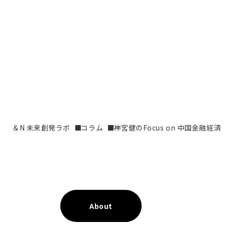
＆N 未来創発ラボ
コラム
神宮健のFocus on 中国金融経済
About