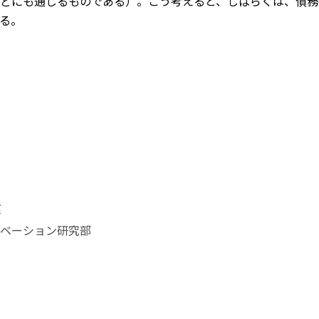
どにも通じるものである）。こう考えると、しばらくは、債務
る。
健
ベーション研究部