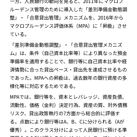
一方、人民銀行の動向を見ると、2011年にマクロプ
ルーデンス管理のために導入した「差別準備金動態調
整」・「合意貸出管理」メカニズムを、2016年から
マクロプルーデンス評価体系（MPA）に「昇級」させ
ている。
「差別準備金動態調整」・「合意貸出管理メカニズ
ム」は、条件（自己資本比率等）により異なった預金
準備率を適用することで、銀行等に自己資本比率や経
済情勢に合った貸出ペース・貸出先を達成させるもの
であった。MPAへの昇級は、過去数年の銀行資産の多
様化等に対応するためである。
MPAでは、銀行等を、資本とレバレッジ、資産負債、
流動性、価格（金利）決定行為、資産の質、対外債務
リスク、貸出政策執行の7方面から総合的に評価す
る。点数により銀行等はA、B、Cに分けられる（Aが
優秀）。このクラス分けによって人民銀行に預ける準