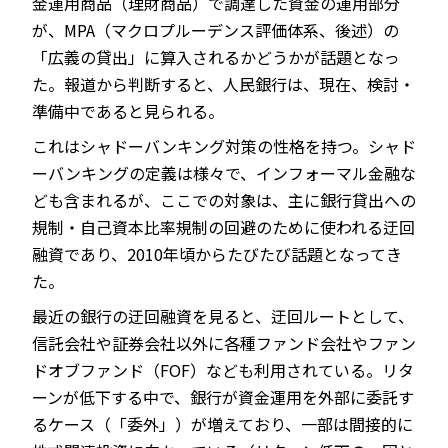
金運用商品（理財商品）で調達した資金の運用部分
が、MPA（マクロプルーデンス評価体系、後述）の
「広義の貸出」に算入されるかどうかが話題となっ
た。報道から判断すると、人民銀行は、現在、検討・
JP
EN
準備中であると見られる。
これはシャドーバンキング対策の性格を持つ。シャド
ーバンキングの定義は様々で、インフォーマル金融な
ども含まれるが、ここでの対象は、主に銀行貸出への
規制・自己資本比率規制の回避のために使われる迂回
融資であり、2010年頃からたびたび話題となってき
た。
最近の銀行の迂回融資を見ると、迂回ルートとして、
信託会社や証券会社以外に各種ファンド会社やファン
ドオブファンド（FOF）なども利用されている。リタ
ーンが低下する中で、銀行が資金運用を外部に委託す
るケース（「委外」）が増えており、一部は間接的に