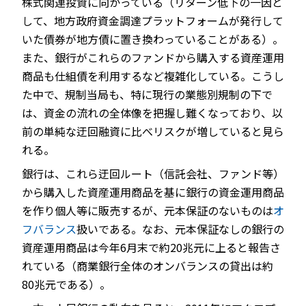
株式関連投資に向かっている（リターン低下の一因と
して、地方政府資金調達プラットフォームが発行して
いた債券が地方債に置き換わっていることがある）。
また、銀行がこれらのファンドから購入する資産運用
商品も仕組債を利用するなど複雑化している。こうし
た中で、規制当局も、特に現行の業態別規制の下で
は、資金の流れの全体像を把握し難くなっており、以
前の単純な迂回融資に比べリスクが増していると見ら
れる。
銀行は、これら迂回ルート（信託会社、ファンド等）
から購入した資産運用商品を基に銀行の資金運用商品
を作り個人等に販売するが、元本保証のないものは
オ
フバランス
扱いである。なお、元本保証なしの銀行の
資産運用商品は今年6月末で約20兆元に上ると報告さ
れている（商業銀行全体のオンバランスの貸出は約
80兆元である）。