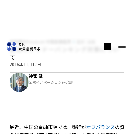
神宮健のFocus on 中国金融経済
経済・金融
最近のシャドーバンキング対策につい
て
2016年11月17日
神宮 健
金融イノベーション研究部
最近、中国の金融市場では、銀行が
オフバランス
の資