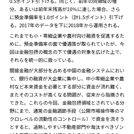
0.5ポイント引下げる。同じく、前年の同領域の増
分、あるいは前年末残高が10％に達した場合、さら
に預金準備率を1.0ポイント（計1.5ポイント）引下げ
る。2017年のデータを下に2018年から運用される。
これまでも小・零細企業や農村向け融資を促進するた
めに、預金準備率の面で優遇策が取られていたが、今
回は金融包摂の概念の下で優遇の対象を広げた上で、
それらを統一的に扱っている。
間接金融が大部分を占める中国の金融システムにおい
て、銀行の融資が大企業に集中し、中小零細企業や農
村など本来資金を必要とする部分に資金が流れ難く、
またそのコストが高くなる問題が、従来から指摘され
てきた。これらの今回、金融包摂領域とされている分
野にまで、通常の金融調節手段（公開市場操作等のマ
クロレベルの流動性のコントロール）で資金を流そう
とすると、過熱しやすい不動産部門や淘汰すべきゾン