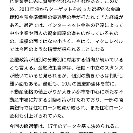
ビ企業等に先に資金が流れるおそれがある。このた
め、2011年頃からターゲットを絞った選択的な金融
緩和や預金準備率の優遇等の手が打たれてきた経緯が
ある。最近では、インターネット金融の発達によって
中小企業や個人の資金調達の道も広がっているもの
の、規模の面ではなお小さく、やはり、マクロレベル
では今回のような措置が採られることになる。
金融政策が個別の分野別に対応する傾向が続いている
とも言える。金融政策自体は、穏健・中立のスタンス
が続いていると見られるが、個別の動きからは判断し
難い面もある。最近も、10月の国慶節連休を前に、
不動産価格の値上がりが大きい都市を中心に新たな不
動産市場に対する引締め策が打たれており、一部の商
業銀行では住宅ローン融資が絞られ、また住宅ローン
金利も引上げられていた。
今回の優遇策は、17年のデータを基に決められるこ