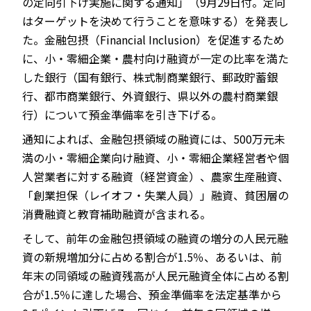
の定向引下げ実施に関する通知」（9月29日付。定向
はターゲットを決めて行うことを意味する）を発表し
た。金融包摂（Financial Inclusion）を促進するため
に、小・零細企業・農村向け融資が一定の比率を満た
JP
EN
した銀行（国有銀行、株式制商業銀行、郵政貯蓄銀
行、都市商業銀行、外資銀行、県以外の農村商業銀
行）について預金準備率を引き下げる。
通知によれば、金融包摂領域の融資には、500万元未
満の小・零細企業向け融資、小・零細企業経営者や個
人営業者に対する融資（経営資金）、農家生産融資、
「創業担保（レイオフ・失業人員）」融資、貧困層の
消費融資と教育補助融資が含まれる。
そして、前年の金融包摂領域の融資の増分の人民元融
資の新規増加分に占める割合が1.5％、あるいは、前
年末の同領域の融資残高が人民元融資全体に占める割
合が1.5％に達した場合、預金準備率を法定基準から