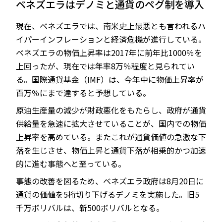
ベネズエラはデノミと通貨のペグ制を導入
現在、ベネズエラでは、南米史上最悪とも言われるハ
イパーインフレーションと経済危機が進行している。
JP
EN
ベネズエラの物価上昇率は2017年に前年比1000％を
上回ったが、現在では年率8万％程度と見られてい
る。国際通貨基金（IMF）は、今年中に物価上昇率が
百万％にまで達すると予想している。
原油生産量の減少が財政悪化をもたらし、政府が通貨
供給量を急速に拡大させていることが、国内での物価
上昇率を高めている。またこれが通貨価値の急激な下
落を生じさせ、物価上昇と通貨下落が相乗的かつ加速
的に進む事態へと至っている。
事態の改善を図るため、ベネズエラ政府は8月20日に
通貨の価値を5桁切り下げるデノミを実施した。旧5
千万ボリバルは、新500ボリバルとなる。