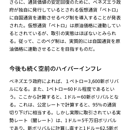
さらに、通貨価値の安定回復のために、ベネズエラ政
府が独自に発行しているとされる仮想通貨「ペトロ」
に自国通貨を連動させるペグ制を導入することが発表
された。仮想通貨「ペトロ」は原油価格に連動してい
るとされているが、取引の実態はほぼないとみられ
る。従って、このペグ制は、実質的には自国通貨を原
油価格に連動させることを目指すものだ。
今後も続く空前のハイパーインフレ
ベネズエラ政府によれば、１ペトロ＝3,600新ボリバ
ルになる。また、1ペトロ＝60ドル程度であるとい
う。ここから計算すると、1ドル＝60新ボリバルとな
る。これは、公定レートで計算すると、95％の通貨
切り下げに相当する。しかし実際に取引されている実
勢レート（闇レート）は、1ドル＝5千万旧ボリバル
であり、新ボリバルに計算し直すと1ドル＝62.5新ボ