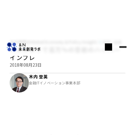
木内登英のGlobal Economy & Policy Insight
経済・金融
ベネズエラで百万％の空前のハイパー
インフレ
2018年08月23日
木内 登英
金融ITイノベーション事業本部