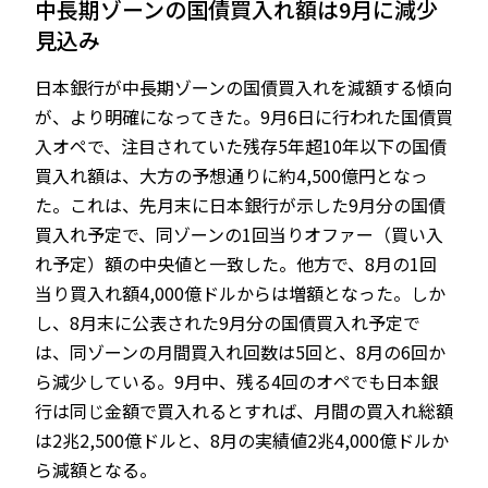
中長期ゾーンの国債買入れ額は9月に減少
見込み
日本銀行が中長期ゾーンの国債買入れを減額する傾向
JP
EN
が、より明確になってきた。9月6日に行われた国債買
入オペで、注目されていた残存5年超10年以下の国債
買入れ額は、大方の予想通りに約4,500億円となっ
た。これは、先月末に日本銀行が示した9月分の国債
買入れ予定で、同ゾーンの1回当りオファー（買い入
れ予定）額の中央値と一致した。他方で、8月の1回
当り買入れ額4,000億ドルからは増額となった。しか
し、8月末に公表された9月分の国債買入れ予定で
は、同ゾーンの月間買入れ回数は5回と、8月の6回か
ら減少している。9月中、残る4回のオペでも日本銀
行は同じ金額で買入れるとすれば、月間の買入れ総額
は2兆2,500億ドルと、8月の実績値2兆4,000億ドルか
ら減額となる。