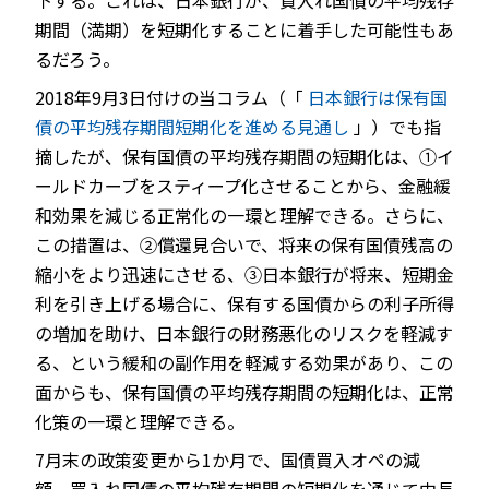
下する。これは、日本銀行が、買入れ国債の平均残存
期間（満期）を短期化することに着手した可能性もあ
るだろう。
2018年9月3日付けの当コラム（「
日本銀行は保有国
債の平均残存期間短期化を進める見通し
」）でも指
摘したが、保有国債の平均残存期間の短期化は、①イ
ールドカーブをスティープ化させることから、金融緩
和効果を減じる正常化の一環と理解できる。さらに、
この措置は、②償還見合いで、将来の保有国債残高の
縮小をより迅速にさせる、③日本銀行が将来、短期金
利を引き上げる場合に、保有する国債からの利子所得
の増加を助け、日本銀行の財務悪化のリスクを軽減す
る、という緩和の副作用を軽減する効果があり、この
面からも、保有国債の平均残存期間の短期化は、正常
化策の一環と理解できる。
7月末の政策変更から1か月で、国債買入オペの減