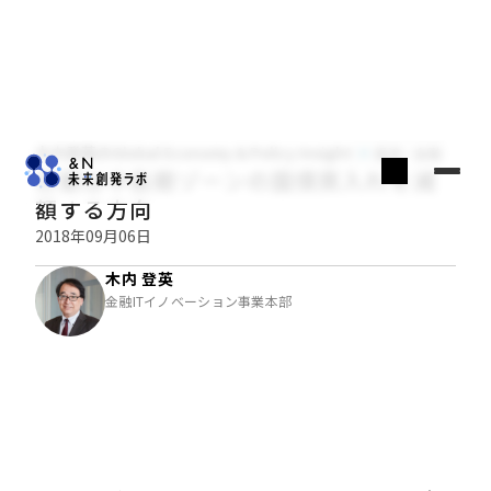
木内登英のGlobal Economy & Policy Insight
経済・金融
日銀は中長期ゾーンの国債買入れを減
額する方向
2018年09月06日
木内 登英
金融ITイノベーション事業本部