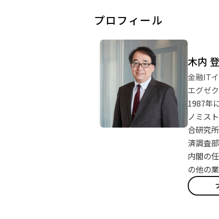
プロフィール
木内 
金融IT
エグゼク
1987
ノミスト
合研究所
済調査部
内閣の任
の他の業