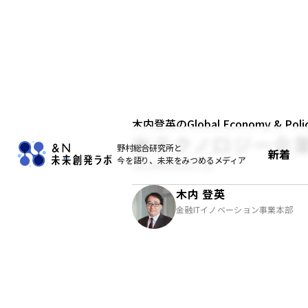
木内登英のGlobal Economy & Policy
米テクノロジー企
野村総合研究所と
新着
今を語り、未来をみつめるメディア
2018年09月11日
木内 登英
金融ITイノベーション事業本部