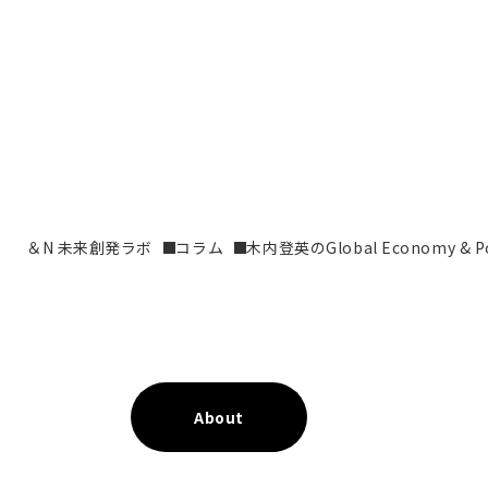
＆N 未来創発ラボ
コラム
木内登英のGlobal Economy & Pol
About