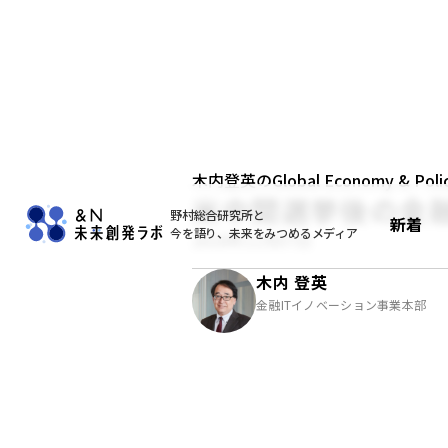
木内登英のGlobal Economy & Policy
米中間選挙後の金
野村総合研究所と
新着
今を語り、未来をみつめるメディア
2018年11月07日
木内 登英
金融ITイノベーション事業本部