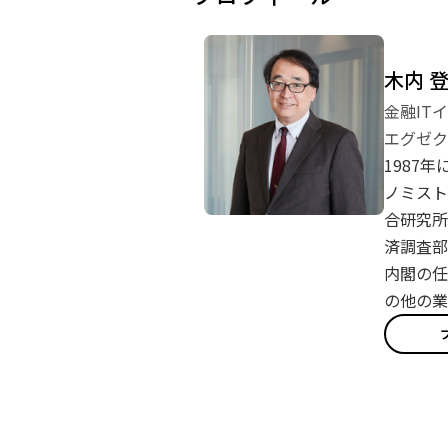
木内 
金融IT
エグゼク
1987
ノミスト
合研究所
済調査部
内閣の任
の他の業