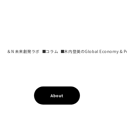
＆N 未来創発ラボ
コラム
木内登英のGlobal Economy & Pol
About