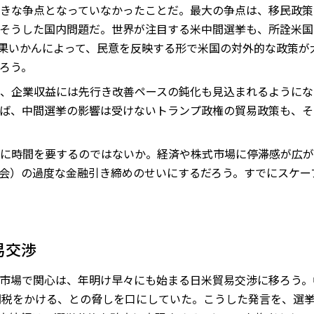
きな争点となっていなかったことだ。最大の争点は、移民政策
そうした国内問題だ。世界が注目する米中間選挙も、所詮米国
果いかんによって、民意を反映する形で米国の対外的な政策が
ろう。
、企業収益には先行き改善ペースの鈍化も見込まれるようにな
ば、中間選挙の影響は受けないトランプ政権の貿易政策も、そ
に時間を要するのではないか。経済や株式市場に停滞感が広が
事会）の過度な金融引き締めのせいにするだろう。すでにスケ
易交渉
市場で関心は、年明け早々にも始まる日米貿易交渉に移ろう。
関税をかける、との脅しを口にしていた。こうした発言を、選