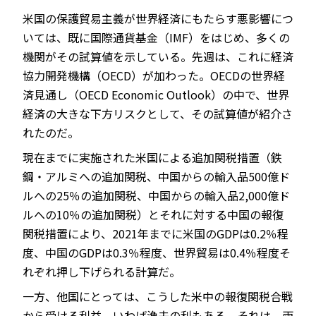
米国の保護貿易主義が世界経済にもたらす悪影響につ
いては、既に国際通貨基金（IMF）をはじめ、多くの
機関がその試算値を示している。先週は、これに経済
JP
EN
協力開発機構（OECD）が加わった。OECDの世界経
済見通し（OECD Economic Outlook）の中で、世界
経済の大きな下方リスクとして、その試算値が紹介さ
れたのだ。
現在までに実施された米国による追加関税措置（鉄
鋼・アルミへの追加関税、中国からの輸入品500億ド
ルへの25％の追加関税、中国からの輸入品2,000億ド
ルへの10％の追加関税）とそれに対する中国の報復
関税措置により、2021年までに米国のGDPは0.2％程
度、中国のGDPは0.3％程度、世界貿易は0.4％程度そ
れぞれ押し下げられる計算だ。
一方、他国にとっては、こうした米中の報復関税合戦
から受ける利益、いわば漁夫の利もある。それは、両