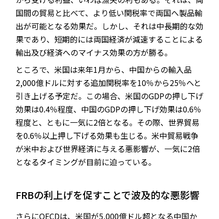
国間の貿易と比べて、より低い関税率で両国へ製品輸
出が可能となる効果だ。しかし、それは中長期的な効
果であり、短期的には両国経済が減速することによる
輸出及び経済へのマイナス効果の方が勝る。
ところで、米国は来年1月から、中国からの輸入品
2,000億ドルに対する追加関税率を10％から25％へと
引き上げる予定だ。この場合、米国のGDPの押し下げ
効果は0.4％程度、中国のGDPの押し下げ効果は0.6％
程度と、ともに一気に2倍となる。その際、世界貿易
を0.6％以上押し下げる効果も生じる。米中貿易戦争
が米中および世界経済に与える悪影響が、一気に2倍
となるタイミングが目前に迫っている。
FRBの利上げを促すことで波及的な悪影響
さらにOECDは、米国が5,000億ドル超となる中国か