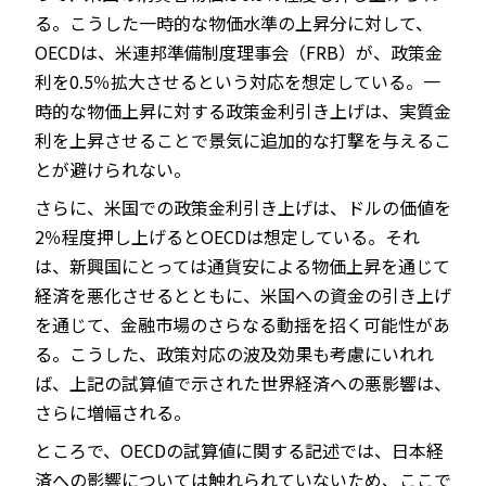
る。こうした一時的な物価水準の上昇分に対して、
OECDは、米連邦準備制度理事会（FRB）が、政策金
利を0.5％拡大させるという対応を想定している。一
時的な物価上昇に対する政策金利引き上げは、実質金
利を上昇させることで景気に追加的な打撃を与えるこ
とが避けられない。
さらに、米国での政策金利引き上げは、ドルの価値を
2％程度押し上げるとOECDは想定している。それ
は、新興国にとっては通貨安による物価上昇を通じて
経済を悪化させるとともに、米国への資金の引き上げ
を通じて、金融市場のさらなる動揺を招く可能性があ
る。こうした、政策対応の波及効果も考慮にいれれ
ば、上記の試算値で示された世界経済への悪影響は、
さらに増幅される。
ところで、OECDの試算値に関する記述では、日本経
済への影響については触れられていないため、ここで