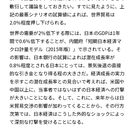
敷衍して議論をしておきたい。すでに見たように、上
記の最悪シナリオの試算値によれば、世界貿易は
2.0％程度押し下げられる。
世界の需要が2％低下する際には、日本のGDPは1年
間で0.6％低下することが、内閣府「短期日本経済マ
クロ計量モデル（2015年版）」で示されている。そ
の影響は、日本銀行の試算によれば潜在成長率が
0.8％程度とされる日本にとっては、景気後退の直接
的な引き金となり得る程の大きさだ。経済成長の実力
を示すこの潜在成長率との見合いで考えれば、米国や
中国以上に、当事者ではないはずの日本経済への打撃
が大きいことになる。そして、これに、来年からは日
米貿易交渉の影響が加わってくることから、その行方
次第では、日本経済はこうした外的なショックによっ
て深刻な打撃を受けることになる。