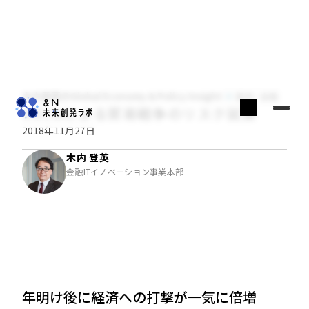
木内登英のGlobal Economy & Policy Insight
経済・金融
OECDによる貿易戦争のリスク試算
2018年11月27日
木内 登英
金融ITイノベーション事業本部
年明け後に経済への打撃が一気に倍増