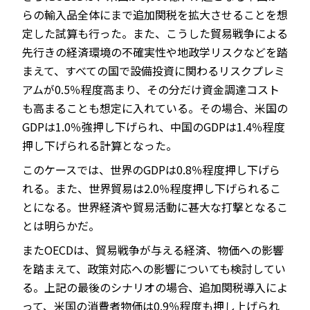
らの輸入品全体にまで追加関税を拡大させることを想
定した試算も行った。また、こうした貿易戦争による
先行きの経済環境の不確実性や地政学リスクなどを踏
まえて、すべての国で設備投資に関わるリスクプレミ
アムが0.5％程度高まり、その分だけ資金調達コスト
も高まることも想定に入れている。その場合、米国の
GDPは1.0％強押し下げられ、中国のGDPは1.4％程度
押し下げられる計算となった。
このケースでは、世界のGDPは0.8％程度押し下げら
れる。また、世界貿易は2.0％程度押し下げられるこ
とになる。世界経済や貿易活動に甚大な打撃となるこ
とは明らかだ。
またOECDは、貿易戦争が与える経済、物価への影響
を踏まえて、政策対応への影響についても検討してい
る。上記の最後のシナリオの場合、追加関税導入によ
って、米国の消費者物価は0.9％程度も押し上げられ