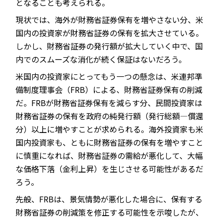
となることも考えられる。
現状では、海外が財務省証券保有を増やさない分、米
国内の投資家が財務省証券の保有を拡大させている。
しかし、財務省証券の発行額が拡大していく中で、国
内でのスムーズな消化が続く保証はないだろう。
米国内の投資家にとってもう一つの懸念は、米連邦準
備制度理事会（FRB）による、財務省証券保有の削減
だ。FRBが財務省証券保有を減らす分、民間投資家は
財務省証券の保有を政府の純発行額（発行総額―償還
分）以上に増やすことが求められる。海外投資家も米
国内投資家も、ともに財務省証券の保有を増やすこと
に慎重になれば、財務省証券の需給が悪化して、大幅
な価格下落（金利上昇）を生じさせる可能性があるだ
ろう。
先般、FRBは、景気情勢が悪化した場合に、保有する
財務省証券の削減策を修正する可能性を示唆したが、