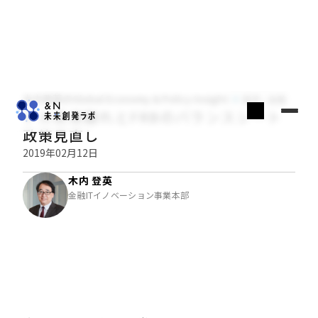
木内登英のGlobal Economy & Policy Insight
経済・金融
ドル資産離れとFRBのバランスシート
政策見直し
2019年02月12日
木内 登英
金融ITイノベーション事業本部