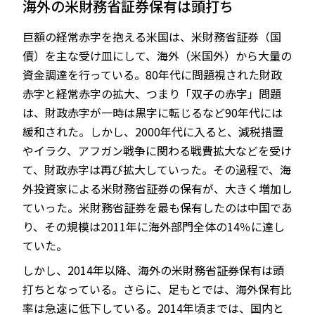
海外の米財務省証券保有は頭打ち
巨額の経常赤字を抱える米国は、米財務省証券（国
債）を主な受け皿にして、海外（米国外）から大量の
JP
EN
資金調達を行っている。80年代に問題視された財政
赤字と経常赤字の拡大、つまり「双子の赤字」問題
は、財政赤字が一時は黒字に転じるなど90年代には
緩和された。しかし、2000年代に入ると、減税措置
やイラク、アフガン戦争に関わる戦費拡大などを受け
て、財政赤字は再び拡大していった。その過程で、海
外投資家による米財務省証券の保有が、大きく増加し
ていった。米財務省証券を最も保有したのは中国であ
り、その規模は2011年に海外部門全体の14％に達し
ていた。
しかし、2014年以降、海外の米財務省証券保有は頭
打ちとなっている。さらに、足もとでは、海外保有比
率は急速に低下している。2014年頃までは、国内と