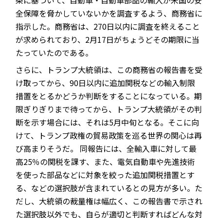
条に基づいて、自動車・自動車部品の輸入が米国の安
全保障を脅かしていないかを調査するよう、商務省に
指示した。商務省は、270日以内に調査を終えること
が求められており、2月17日がちょうどその期限に当
たっていたのである。
さらに、トランプ大統領は、この商務省の報告書を受
け取ってから、90日以内に追加関税などの輸入制限
措置をとるかどうか判断をすることになっている。期
限ぎりぎりまで待ってから、トランプ大統領がその判
断を示す場合には、それは5月中旬となる。そこに向
けて、トランプ政権の貿易政策を巡る世界の関心は再
び高まりそうだ。 同報告には、全輸入車に対して最
高25％の関税を課す、また、電気自動車や先進技術
を使った部品などに対象を絞った追加関税措置とす
る、などの選択肢が含まれているとの見方が多い。た
だし、大統領の裁量権は幅広く、この報告書で示され
た選択肢以外でも、自らが適切と判断すればどんな対