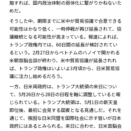
施すれば、国内政治体制の弱体化に繋がりかねないた
めだ。
そうした中、期限までに米中が貿易協議で合意できる
可能性はかなり低く、一時停戦が再び延長されて、協
議継続となる可能性が高まっている。報道によれば、
トランプ政権内では、60日間の延長が検討されてい
るという。2月27日からベトナムのハノイで開かれる
米朝首脳会談が終わり、米中貿易協議が延長されれ
ば、トランプ政権はいよいよ3月頃から、日米貿易協
議に注力し始めるだろう。
一方、日米両政府は、トランプ大統領の来日につい
て、5月26日から28日の日程を軸に調整していると報
じられている。トランプ大統領は、5月1日の新天皇
即位後、最初に会見する国賓となる見通しだ。それを
通じて、強固な日米同盟を国際社会に示す狙いが日本
政府にはあるとみられる。来日に合わせ、日米首脳会