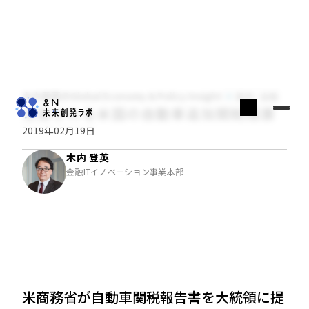
木内登英のGlobal Economy & Policy Insight
経済・金融
注目される米国の自動車追加関税措置
2019年02月19日
木内 登英
金融ITイノベーション事業本部
米商務省が自動車関税報告書を大統領に提