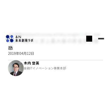
木内登英のGlobal Economy & Policy Insight
経済・金融
北欧の銀行に史上最大級の資金洗浄疑
惑
2019年04月12日
木内 登英
金融ITイノベーション事業本部