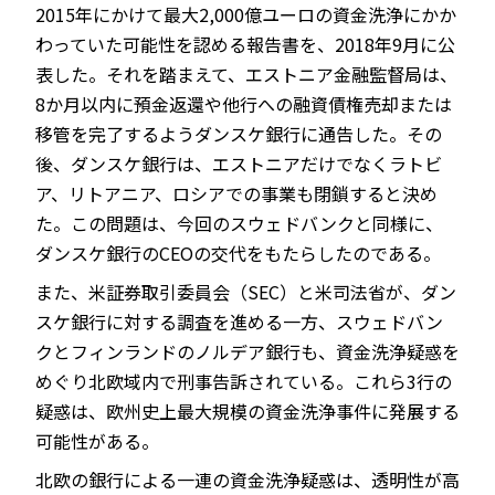
2015年にかけて最大2,000億ユーロの資金洗浄にかか
わっていた可能性を認める報告書を、2018年9月に公
表した。それを踏まえて、エストニア金融監督局は、
8か月以内に預金返還や他行への融資債権売却または
移管を完了するようダンスケ銀行に通告した。その
後、ダンスケ銀行は、エストニアだけでなくラトビ
ア、リトアニア、ロシアでの事業も閉鎖すると決め
た。この問題は、今回のスウェドバンクと同様に、
ダンスケ銀行のCEOの交代をもたらしたのである。
また、米証券取引委員会（SEC）と米司法省が、ダン
スケ銀行に対する調査を進める一方、スウェドバン
クとフィンランドのノルデア銀行も、資金洗浄疑惑を
めぐり北欧域内で刑事告訴されている。これら3行の
疑惑は、欧州史上最大規模の資金洗浄事件に発展する
可能性がある。
北欧の銀行による一連の資金洗浄疑惑は、透明性が高