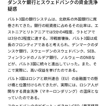
ダンスケ銀行とスウェドバンクの資金洗浄
疑惑
バルト3国の銀行システムは、北欧系の外国銀行に席
JP
EN
巻されてきた。銀行の総資産に占めるその比率は、エ
ストニアとリトアニアでは5分の4程度、ラトビアで
は3分の2程度に達する。冷戦崩壊後、バルト3国は成
長のフロンティアであると考えられ、デンマークのダ
ンスケ銀行、スウェーデンのスウェドバンク、SEB、
フィンランドのノルデア銀行、ノルウェーのDNBな
どが、バルト3国に続々と進出していった。また、そ
こで実際に、高い収益を挙げたのである。
バルト3国はロシアと欧州連合（EU）の金融面での懸
け橋と位置付けられてきたが、実際には、ロシア人が
関与する資金洗浄（マネーロンダリング）の温床とな
っていたのである。
スウェドバンクのビギット・ボネセンCEO（最高経営