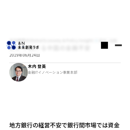
木内登英のGlobal Economy & Policy Insight
経済・金融
広がり続ける中国の金融不安
2019年06月24日
木内 登英
金融ITイノベーション事業本部
地方銀行の経営不安で銀行間市場では資金