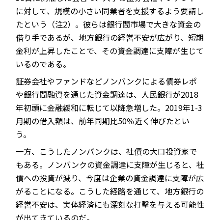
に対して、規模の小さい同業者を支援するよう要請し
たという（注2）。彼らは銀行間市場で大きな資金の
借り手であるが、地方銀行の経営不安が広がり、短期
金利が上昇したことで、その資金調達に支障が生じて
いるのである。
証券会社やファンドなどノンバンクによる債券レポ
や銀行間融資を通じた資金調達は、人民銀行が2018
年初頭に金融緩和に転じて以降急増した。2019年1-3
月期の借入額は、前年同期比50％近く伸びたとい
う。
一方、こうしたノンバンクは、社債の大口投資家で
もある。ノンバンクの資金調達に支障が生じると、社
債への投資が減り、今度は企業の資金調達に支障が広
がることになる。こうした経路を通じて、地方銀行の
経営不安は、実体経済にも深刻な打撃を与える可能性
が出てきているのだ。