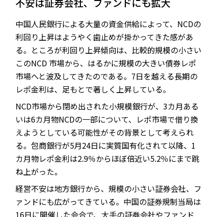
不安は証券会社、ファンドにも拡大
中国人民銀行による大量の資金供給によって、NCDの
利回り上昇はようやく歯止めが掛かってきた感があ
る。ところが利回り上昇傾向は、比較的規模の小さい
このNCD 市場から、はるかに規模の大きい債券レポ
市場へと波及してきたのである。7日を越える長期の
レポ金利は、足もとで著しく上昇している。
NCD市場から閉め出された小規模銀行が、3カ月ある
いは6カ月物NCDの一部について、レポ市場で借り換
えようとしている可能性がその背景として考えられ
る。包商銀行が5月24日に実質国有化されて以降、1
カ月物レポ金利は2.9％からほぼ倍近い5.2％にまで跳
ね上がった。
経営不安は地方銀行から、規模の小さい証券会社、フ
ァンドにも広がってきている。中国の証券規制当局は
16日に開催した会合で、大手の証券会社やファンド