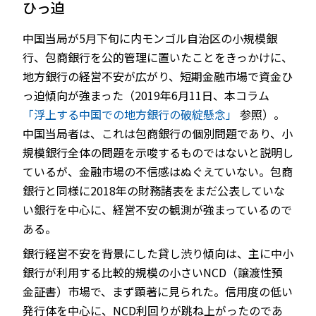
ひっ迫
中国当局が5月下旬に内モンゴル自治区の小規模銀
行、包商銀行を公的管理に置いたことをきっかけに、
JP
EN
地方銀行の経営不安が広がり、短期金融市場で資金ひ
っ迫傾向が強まった（2019年6月11日、本コラム
「浮上する中国での地方銀行の破綻懸念」
参照）。
中国当局者は、これは包商銀行の個別問題であり、小
規模銀行全体の問題を示唆するものではないと説明し
ているが、金融市場の不信感はぬぐえていない。包商
銀行と同様に2018年の財務諸表をまだ公表していな
い銀行を中心に、経営不安の観測が強まっているので
ある。
銀行経営不安を背景にした貸し渋り傾向は、主に中小
銀行が利用する比較的規模の小さいNCD（譲渡性預
金証書）市場で、まず顕著に見られた。信用度の低い
発行体を中心に、NCD利回りが跳ね上がったのであ