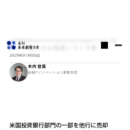
木内登英のGlobal Economy & Policy Insight
経済・金融
ドイツ銀行の大規模リストラ策
2019年07月05日
木内 登英
金融ITイノベーション事業本部
米国投資銀行部門の一部を他行に売却