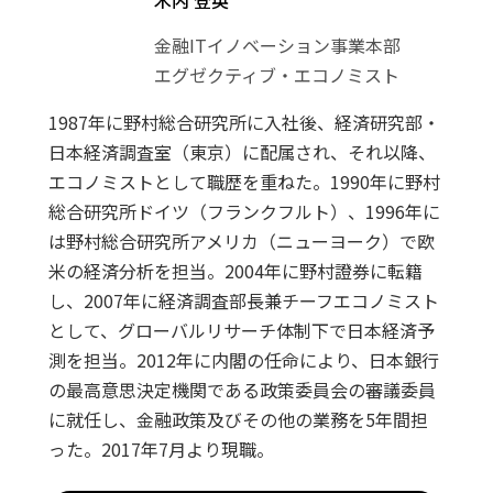
木内 登英
金融ITイノベーション事業本部
エグゼクティブ・エコノミスト
1987年に野村総合研究所に入社後、経済研究部・
日本経済調査室（東京）に配属され、それ以降、
エコノミストとして職歴を重ねた。1990年に野村
総合研究所ドイツ（フランクフルト）、1996年に
は野村総合研究所アメリカ（ニューヨーク）で欧
米の経済分析を担当。2004年に野村證券に転籍
し、2007年に経済調査部長兼チーフエコノミスト
として、グローバルリサーチ体制下で日本経済予
測を担当。2012年に内閣の任命により、日本銀行
の最高意思決定機関である政策委員会の審議委員
に就任し、金融政策及びその他の業務を5年間担
った。2017年7月より現職。