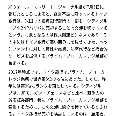
米ウォール・ストリート・ジャーナル紙が7月3日に
報じたところによると、経営不振に陥っているドイツ
銀行は、米国での投資銀行部門の一部を、シティグル
JP
EN
ープやBNPパリバに売却することで交渉を続けている
という。対象となるのは株式関連ビジネスであり、そ
の中にはドイツ銀行が高い競争力を見せてきた、ヘッ
ジファンドに対して貸株や融資、決済代行など総合的
サービスを提供するプライム・ブローカレッジ業務が
含まれる。
2017年時点では、ドイツ銀行はプライム・ブローカ
レッジ業務で世界第6位の地位にあった。しかし、昨
年には第9位にランクを落としている。シティグルー
プは、JPモルガン・チェースなどと比べて競争力の
劣る証券部門、特にプライム・ブローカレッジ業務を
強化するために、この交渉に関心を持っているとされ
る。ドイツ銀行が売却を検討しているのは、雇用者、