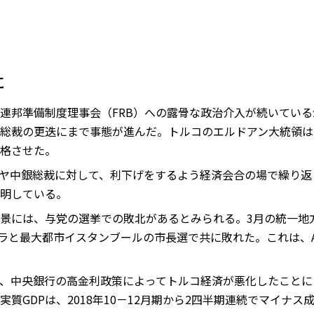
に
連邦準備制度理事会（FRB）への露骨な政治介入が続いてい
総裁の更迭にまで事態が進んだ。トルコのエルドアン大統領は
格させた。
ヤ中銀総裁に対して、利下げをするよう経済会合の場で繰り返
明している。
景には、与党の選挙での敗北があるとみられる。3月の統一地
カラと最大都市イスタンブールの市長選で共に敗れた。これは、A
、中央銀行の高金利政策によってトルコ経済が悪化したことに
質GDPは、2018年10－12月期から2四半期連続でマイナス