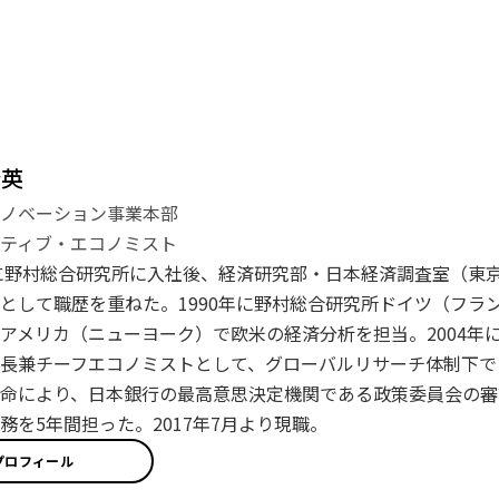
登英
イノベーション事業本部
ティブ・エコノミスト
年に野村総合研究所に入社後、経済研究部・日本経済調査室（東
として職歴を重ねた。1990年に野村総合研究所ドイツ（フラン
アメリカ（ニューヨーク）で欧米の経済分析を担当。2004年に
長兼チーフエコノミストとして、グローバルリサーチ体制下で日
命により、日本銀行の最高意思決定機関である政策委員会の審
務を5年間担った。2017年7月より現職。
プロフィール