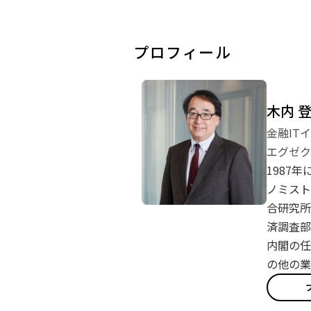
プロフィール
木内 
金融IT
エグゼク
1987
ノミスト
合研究所
済調査部
内閣の任
の他の業