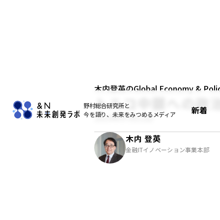
木内登英のGlobal Economy & Policy
トルコ中銀への政
野村総合研究所と
新着
今を語り、未来をみつめるメディア
2019年07月12日
木内 登英
金融ITイノベーション事業本部