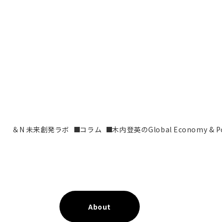
＆N 未来創発ラボ
コラム
木内登英のGlobal Economy & Pol
About