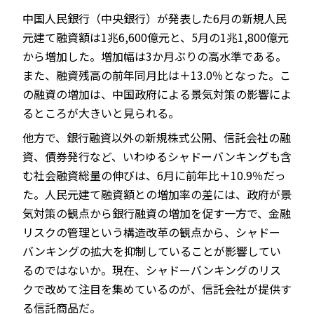
中国人民銀行（中央銀行）が発表した6月の新規人民
元建て融資額は1兆6,600億元と、5月の1兆1,800億元
から増加した。増加幅は3か月ぶりの高水準である。
JP
EN
また、融資残高の前年同月比は＋13.0％となった。こ
の融資の増加は、中国政府による景気対策の影響によ
るところが大きいと見られる。
他方で、銀行融資以外の新規株式公開、信託会社の融
資、債券発行など、いわゆるシャドーバンキングも含
む社会融資総量の伸びは、6月に前年比＋10.9％だっ
た。人民元建て融資額との増加率の差には、政府が景
気対策の観点から銀行融資の増加を促す一方で、金融
リスクの管理という構造改革の観点から、シャドー
バンキングの拡大を抑制していることが影響してい
るのではないか。現在、シャドーバンキングのリス
クで改めて注目を集めているのが、信託会社が提供す
る信託商品だ。