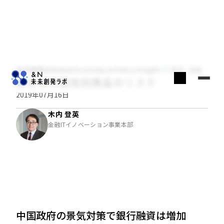
木内登英のGlobal Economy & Policy Insight
経済・金融
高まる中国信託商品のリスク
2019年07月16日
木内 登英
金融ITイノベーション事業本部
中国政府の景気対策で銀行融資は増加