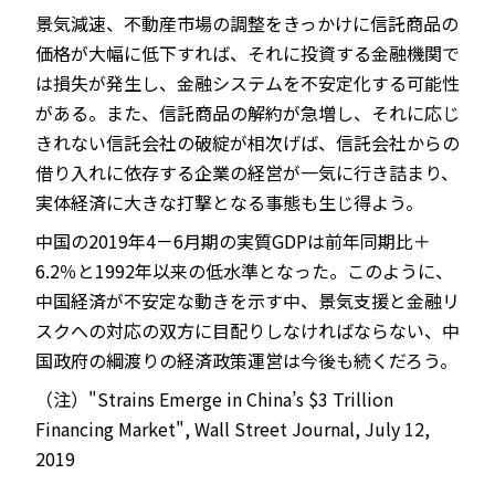
景気減速、不動産市場の調整をきっかけに信託商品の
価格が大幅に低下すれば、それに投資する金融機関で
は損失が発生し、金融システムを不安定化する可能性
がある。また、信託商品の解約が急増し、それに応じ
きれない信託会社の破綻が相次げば、信託会社からの
借り入れに依存する企業の経営が一気に行き詰まり、
実体経済に大きな打撃となる事態も生じ得よう。
中国の2019年4－6月期の実質GDPは前年同期比＋
6.2％と1992年以来の低水準となった。このように、
中国経済が不安定な動きを示す中、景気支援と金融リ
スクへの対応の双方に目配りしなければならない、中
国政府の綱渡りの経済政策運営は今後も続くだろう。
（注）"Strains Emerge in China’s $3 Trillion
Financing Market", Wall Street Journal, July 12,
2019