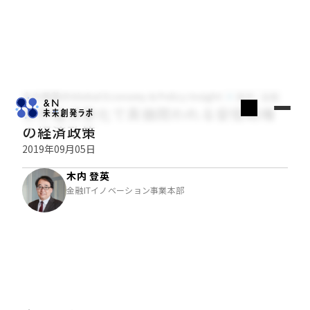
木内登英のGlobal Economy & Policy Insight
経済・金融
世界経済悪化で真価問われる安倍政権
の経済政策
2019年09月05日
木内 登英
金融ITイノベーション事業本部