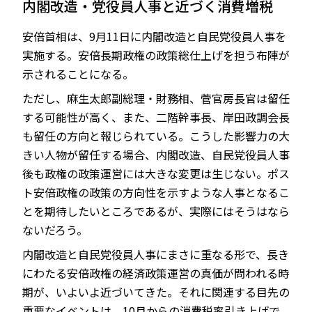
内閣改造・党役員人事と近づく消費増税
安倍首相は、9月11日に内閣改造と自民党役員人事を
実施する。安倍長期政権の政策総仕上げを担う布陣が
JP
EN
示されることになる。
ただし、麻生太郎副総理・財務相、菅官房長官は留任
する可能性が高く、また、二階幹事長、岸田政調会長
も留任の方向と報じられている。こうした影響力の大
きい人物が留任する場合、内閣改造、自民党役員人事
後も政権の政策運営には大きな変更は生じない。ポス
ト安倍政権の政策の方向性を示すような人事となるこ
とを期待したいところであるが、実際にはそうはなら
ないだろう。
内閣改造と自民党役員人事にまさに重なる形で、長き
にわたる安倍政権の経済政策運営の真価が問われる時
期が、いよいよ近づいてきた。それに関連する目先の
重要なイベントは、10月からの消費税率引き上げで