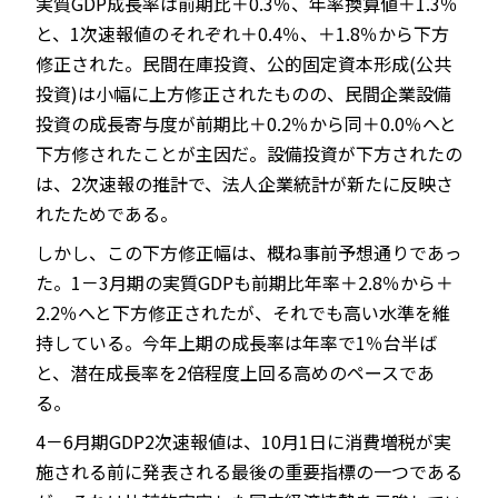
実質GDP成長率は前期比＋0.3％、年率換算値＋1.3％
と、1次速報値のそれぞれ＋0.4％、＋1.8％から下方
修正された。民間在庫投資、公的固定資本形成(公共
投資)は小幅に上方修正されたものの、民間企業設備
JP
EN
投資の成長寄与度が前期比＋0.2％から同＋0.0％へと
下方修されたことが主因だ。設備投資が下方されたの
は、2次速報の推計で、法人企業統計が新たに反映さ
れたためである。
しかし、この下方修正幅は、概ね事前予想通りであっ
た。1－3月期の実質GDPも前期比年率＋2.8％から＋
2.2％へと下方修正されたが、それでも高い水準を維
持している。今年上期の成長率は年率で1％台半ば
と、潜在成長率を2倍程度上回る高めのペースであ
る。
4－6月期GDP2次速報値は、10月1日に消費増税が実
施される前に発表される最後の重要指標の一つである