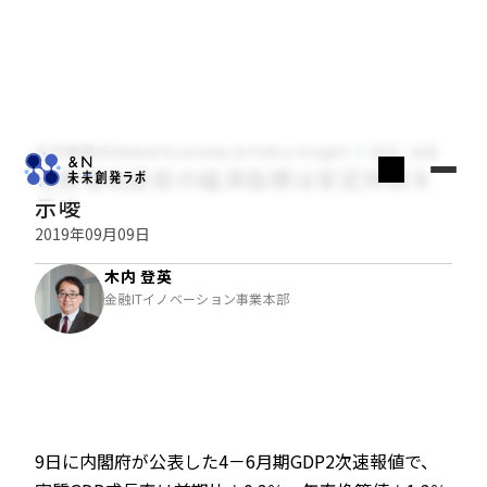
木内登英のGlobal Economy & Policy Insight
経済・金融
消費増税直前の経済指標は安定持続を
示唆
2019年09月09日
木内 登英
金融ITイノベーション事業本部
9日に内閣府が公表した4－6月期GDP2次速報値で、