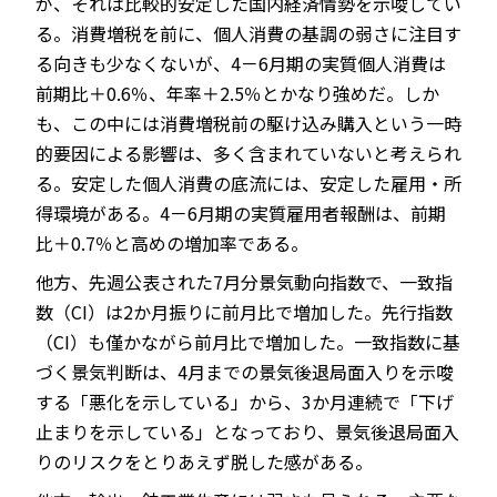
が、それは比較的安定した国内経済情勢を示唆してい
る。消費増税を前に、個人消費の基調の弱さに注目す
る向きも少なくないが、4－6月期の実質個人消費は
前期比＋0.6％、年率＋2.5％とかなり強めだ。しか
も、この中には消費増税前の駆け込み購入という一時
的要因による影響は、多く含まれていないと考えられ
る。安定した個人消費の底流には、安定した雇用・所
得環境がある。4－6月期の実質雇用者報酬は、前期
比＋0.7％と高めの増加率である。
他方、先週公表された7月分景気動向指数で、一致指
数（CI）は2か月振りに前月比で増加した。先行指数
（CI）も僅かながら前月比で増加した。一致指数に基
づく景気判断は、4月までの景気後退局面入りを示唆
する「悪化を示している」から、3か月連続で「下げ
止まりを示している」となっており、景気後退局面入
りのリスクをとりあえず脱した感がある。