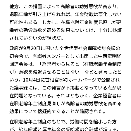
他方、この措置によって高齢者の勤労意欲が高まり、
退職年齢が引き上げられれば、年金財政は悪化しない
可能性もある。しかし、在職老齢年金制度見直しが高
齢者の勤労意欲を高める効果については、十分に検証
されていないのが現状だ。
政府が9月20日に開いた全世代型社会保障検討会議の
初会合で、有識者メンバーとして出席した中西宏明経
団連会長は、「経営者から見ると（在職老齢年金制度
が）意欲を減退させることはない」などと発言したと
いう。10月4日に首相官邸のホームページで公開され
た議事録には、この発言が不掲載となっている点が現
在問題となっている。それはともかく、企業経営者は
在職老齢年金制度見直しが高齢者の勤労意欲を高める
効果について懐疑的であることが確認された。
在職老齢年金制度のもとで、労働時間を縮小した方
が、給与総額と厚生年金の受給額の合計額が増える、