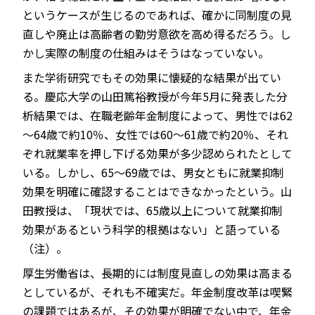
というケースが生じるのであれば、確かに同制度の見
直しや廃止は高齢者の勤労意欲を高め得るだろう。し
かし実際の制度の仕組みはそうはなっていない。
また学術研究でもその効果に懐疑的な結果が出てい
る。慶応大学の山田篤裕教授が今年5月に発表した分
析結果では、在職老齢年金制度によって、男性では62
～64歳で約10％、女性では60～61歳で約20％、それ
ぞれ就業率を押し下げる効果が多少認められたとして
いる。しかし、65～69歳では、男女ともに就業抑制
効果を明確に確認することはできなかったという。山
田教授は、「現状では、65歳以上について就業抑制
効果があるという科学的根拠はない」と語っている
（注）。
厚生労働省は、長期的には制度見直しの効果は高まる
としているが、それも不確実だ。年金制度改革は喫緊
の課題ではあるが、その効果が明確でない中で、年金