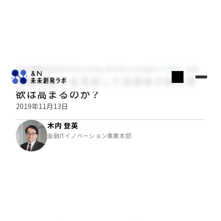
木内登英のGlobal Economy & Policy Insight
経済・金融
在職老齢年金見直しで高齢者の就労意
欲は高まるのか？
2019年11月13日
木内 登英
金融ITイノベーション事業本部