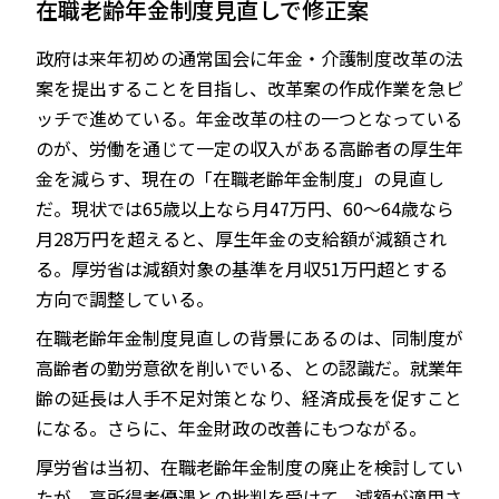
在職老齢年金制度見直しで修正案
政府は来年初めの通常国会に年金・介護制度改革の法
案を提出することを目指し、改革案の作成作業を急ピ
JP
EN
ッチで進めている。年金改革の柱の一つとなっている
のが、労働を通じて一定の収入がある高齢者の厚生年
金を減らす、現在の「在職老齢年金制度」の見直し
だ。現状では65歳以上なら月47万円、60～64歳なら
月28万円を超えると、厚生年金の支給額が減額され
る。厚労省は減額対象の基準を月収51万円超とする
方向で調整している。
在職老齢年金制度見直しの背景にあるのは、同制度が
高齢者の勤労意欲を削いでいる、との認識だ。就業年
齢の延長は人手不足対策となり、経済成長を促すこと
になる。さらに、年金財政の改善にもつながる。
厚労省は当初、在職老齢年金制度の廃止を検討してい
たが、高所得者優遇との批判を受けて、減額が適用さ