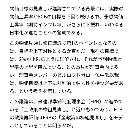
物価目標の見直しが議論されている背景には、実際の
物価上昇率がECBの目標を下回り続ける中、予想物価
上昇率（期待インフレ率）がさらに下振れ、いわゆる
日本化が進むことへの警戒である。
この物価見通し修正議論で第1のポイントとなるの
は、目標を上下対称とするか否かだ。現在の目標で
は、2％が上限のように理解され、それが予想物価上
昇率の上昇を阻んでいる、との意見が理事会内で多
い。理事会メンバーのビルロワドガロー仏中銀総裁
は、物価目標は上下に対称的で弾力性を持つ必要があ
る、という考えを示している。
この議論は、米連邦準備制度理事会（FRB）が進めて
いる「金政策の枠組見直し」と近いものであり、ECB
の政策再評価はFRBの「金政策の枠組見直し」をモデ
ルとしていることは明らかだ。