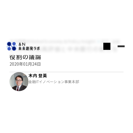
木内登英のGlobal Economy & Policy Insight
経済・金融
ECBの政策再評価と中央銀行の新たな
役割の議論
2020年01月24日
木内 登英
金融ITイノベーション事業本部