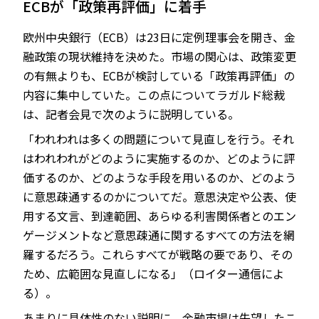
ECBが「政策再評価」に着手
欧州中央銀行（ECB）は23日に定例理事会を開き、金
融政策の現状維持を決めた。市場の関心は、政策変更
JP
EN
の有無よりも、ECBが検討している「政策再評価」の
内容に集中していた。この点についてラガルド総裁
は、記者会見で次のように説明している。
「われわれは多くの問題について見直しを行う。それ
はわれわれがどのように実施するのか、どのように評
価するのか、どのような手段を用いるのか、どのよう
に意思疎通するのかについてだ。意思決定や公表、使
用する文言、到達範囲、あらゆる利害関係者とのエン
ゲージメントなど意思疎通に関するすべての方法を網
羅するだろう。これらすべてが戦略の要であり、その
ため、広範囲な見直しになる」（ロイター通信によ
る）。
あまりに具体性のない説明に、金融市場は失望したこ