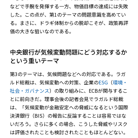
などで手腕を発揮する一方、物価目標の達成には失敗
した。この点が、第1のテーマの問題意識を高めてい
る。まさに、ドラギ体制からの脱却こそが、政策再評
価の大きな狙いなのである。
中央銀行が気候変動問題にどう対応するか
という重いテーマ
第3のテーマは、気候問題などへの対応である。ラガ
ルド総裁は、気候変動への対策、企業の
ESG
（
環境・
社会・ガバナンス
）の取り組みに、ECBが関与するこ
とに前向きだ。理事会後の記者会見でラガルド総裁
は、「気候変動が金融安定への脅威になるという国際
決済銀行（BIS）の報告に反論することは容易ではな
いだろう。さらに多くの場合、こうした脅威やリスク
は評価されたことも検討されたこともほとんどない。