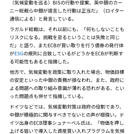
（気候変動を巡る）BISの行動や提案、英中銀のカー
ニー総裁ら中銀が提言した行動は正当だ」（ロイター
通信による）と発言している。
ラガルド総裁は、それ以前にも、「何もしないことも
リスクになる。挑戦を怠るということは失敗と同じ
だ」と語り、またECBが買い取りを行う債券の発行体
が
ESG
の規則に合致しているがどうかをECBが判断す
る可能性もあると指摘した。
他方で、気候変動を政策に取り入れた場合、物価目標
の安定といった中銀の責務が損なわれ、また、政府に
よる問題への取り組み意識が薄れる恐れがある、とい
った問題点も併せて指摘している。
ドイツなどでは、気候変動対策は政府の役割であり、
中銀が積極的に関与すべきでないとの声が根強い。ド
イツ出身のECB理事シュナーベル氏は、「物価を押し
上げる狙いで導入した資産買い入れプラグラムを気候