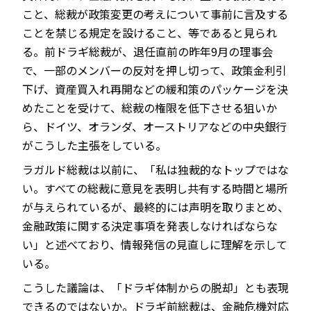
こと、総裁が政策変更の考えについて事前に言及する
ことを禁じる規定を設けること、等であると見られ
る。前ドラギ総裁が、退任直前の昨年9月の理事会
で、一部のメンバーの反対を押し切って、政策金利引
下げ、資産買入れ再開などの緩和策のパッケージを決
めたことを受けて、総裁の権限を低下させる狙いか
ら、ドイツ、オランダ、オーストリアなどの中央銀行
がこうした主張をしている。
ラガルド総裁は以前に、「私は独裁的なトップではな
い。すべての総裁に意見を表明し共有する時間と場所
が与えられているが、最終的には声明を取りまとめ、
金融政策に関する決定事項を発表しなければならな
い」と述べており、情報発信の見直しに理解を示して
いる。
こうした議論は、「ドラギ体制からの脱却」とも表現
できるのではないか。ドラギ前総裁は、金融危機対応