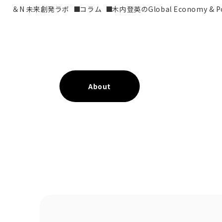
＆N 未来創発ラボ
コラム
木内登英のGlobal Economy & Pol
About