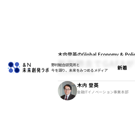
木内登英のGlobal Economy & Policy
新型肺炎でGAFA
野村総合研究所と
新着
今を語り、未来をみつめるメディア
2020年02月04日
木内 登英
金融ITイノベーション事業本部