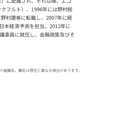
京）に配属され、それ以降、エコ
クフルト）、1996年には野村総
野村證券に転籍し、2007年に経
本経済予測を担当。2012年に
議委員に就任し、金融政策及びそ
※組織名、職名は現在と異なる場合があります。