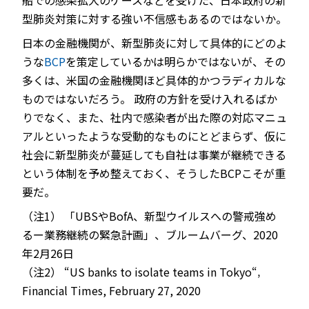
船での感染拡大のケースなどを受けた、日本政府の新
型肺炎対策に対する強い不信感もあるのではないか。
日本の金融機関が、新型肺炎に対して具体的にどのよ
うな
BCP
を策定しているかは明らかではないが、その
多くは、米国の金融機関ほど具体的かつラディカルな
ものではないだろう。 政府の方針を受け入れるばか
りでなく、また、社内で感染者が出た際の対応マニュ
アルといったような受動的なものにとどまらず、仮に
社会に新型肺炎が蔓延しても自社は事業が継続できる
という体制を予め整えておく、そうしたBCPこそが重
要だ。
（注1） 「UBSやBofA、新型ウイルスへの警戒強め
るー業務継続の緊急計画」、ブルームバーグ、2020
年2月26日
（注2） “US banks to isolate teams in Tokyo“‚
Financial Times, February 27, 2020