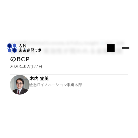
木内登英のGlobal Economy & Policy Insight
経済・金融
新型肺炎で実効性が問われる金融機関
のBCP
2020年02月27日
木内 登英
金融ITイノベーション事業本部