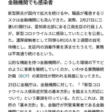
金融機関でも感染者
新型肺炎が国内で拡大を続ける中、職員が罹患するリ
スクは金融機関にも及んできた。実際、2月27日に三
JP
EN
菱UFJ銀行は、愛知県北部にある江南支店の行員１人
が、新型コロナウイルスに感染していたことを公表し
た。濃厚接触者として同僚ら約10人を２週間の自宅
待機とし、支店内の消毒作業を済ませたうえで、業務
は平常通り続けるという。
公的な機能を持つ金融機関が、こうした環境の下でど
のように事業を継続していくのか、いわゆる業務継続
計画（
BCP
）の実効性が問われる局面になってきた。
25日に金融庁は、金融機関に対して、「『新型コロ
ナウイルス感染症対策の基本方針』を踏まえた対応に
ついて」という要請を行っている。ただしこれは、政
府の「基本方針」を、金融庁が所管事業者である金融
機関に伝える、という性格のものであり、金融機関の