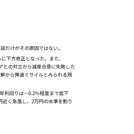
蔓延だけがその原因ではない。
らさらに下方修正となった。また、
シアとの対立から減産合意に失敗した
朝鮮から弾道ミサイルとみられる飛
年利回りは－0.2％程度まで低下
円近く急落し、2万円の水準を割り