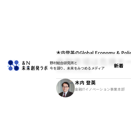
木内登英のGlobal Economy & Policy
金融市場は危機モ
野村総合研究所と
新着
今を語り、未来をみつめるメディア
2020年03月09日
木内 登英
金融ITイノベーション事業本部