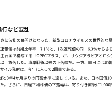
進行など混乱
まさに波乱の幕開けとなった。新型コロナウイルスの世界的な
・2次速報値は前期比年率－7.1％と、1次速報値の同－6.3％か
EC主要国で構成する「OPECプラス」が、サウジアラビアとロ
％以上急落した。湾岸戦争以来の下落幅だ。一方、同日には北
サイル発射は、今年に入って2回目である。
ばと3年4か月ぶりの円高水準に達している。また、日本国債10
た。さらに、日経平均株価の下落幅は、寄り付き直後に1,000