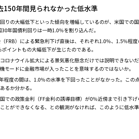
去150年間見られなかった低水準
回りの大幅低下といった傾向を増幅しているのが、米国での国
国30年国債利回りは一時1.0％を割り込んだ。
（FRB）による緊急利下げ直後は、それぞれ1.0％、1.5％程
5％ポイントもの大幅低下が生じたのである。
コロナウイル拡大による景気悪化懸念だけでは説明できないだ
機モードに金融市場が入ったことを意味するのではないか。
0年程度の間は、1.0％の水準を下回ったことがなかった。この点
あるか分かる。
国での政策金利（FF金利の誘導目標）が0％近傍まで引き下
ことができなくなる、との観測がなければ、このように低水準