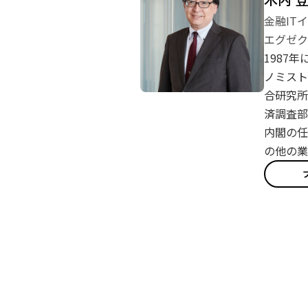
金融IT
エグゼク
1987
ノミスト
合研究所
済調査部
内閣の任
の他の業