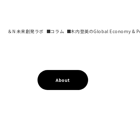
＆N 未来創発ラボ
コラム
木内登英のGlobal Economy & Pol
About