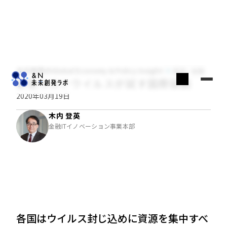
木内登英のGlobal Economy & Policy Insight
経済・金融
新型コロナウイルスが試す国際協調
2020年03月19日
木内 登英
金融ITイノベーション事業本部
各国はウイルス封じ込めに資源を集中すべ