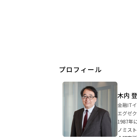
プロフィール
木内 
金融IT
エグゼク
1987
ノミスト