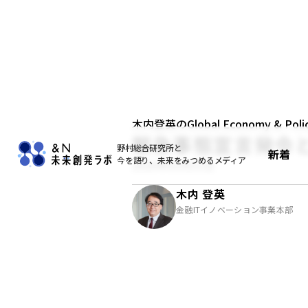
木内登英のGlobal Economy & Policy
緊急事態宣言発令
野村総合研究所と
新着
今を語り、未来をみつめるメディア
2020年03月31日
木内 登英
金融ITイノベーション事業本部