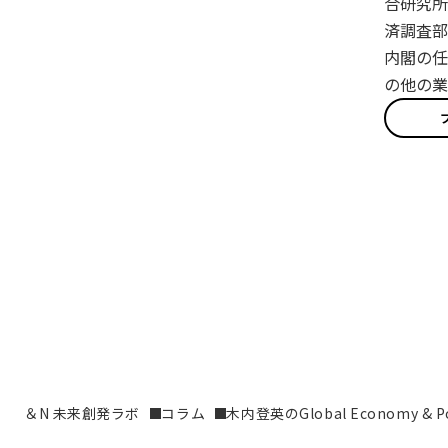
合研究所
済調査部
内閣の任
の他の業
＆N 未来創発ラボ
コラム
木内登英のGlobal Economy & Pol