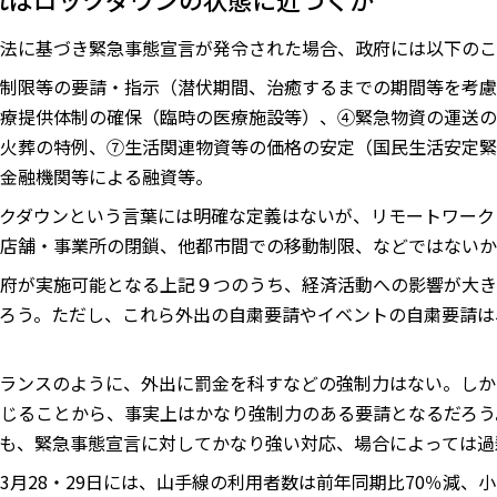
法に基づき緊急事態宣言が発令された場合、政府には以下のこ
制限等の要請・指示（潜伏期間、治癒するまでの期間等を考慮
療提供体制の確保（臨時の医療施設等）、④緊急物資の運送の
火葬の特例、⑦生活関連物資等の価格の安定（国民生活安定緊
金融機関等による融資等。
クダウンという言葉には明確な定義はないが、リモートワーク
店舗・事業所の閉鎖、他都市間での移動制限、などではないか
府が実施可能となる上記９つのうち、経済活動への影響が大き
ろう。ただし、これら外出の自粛要請やイベントの自粛要請は
ランスのように、外出に罰金を科すなどの強制力はない。しか
じることから、事実上はかなり強制力のある要請となるだろう
も、緊急事態宣言に対してかなり強い対応、場合によっては過
月28・29日には、山手線の利用者数は前年同期比70％減、