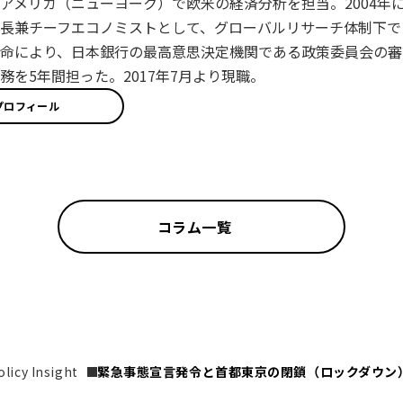
アメリカ（ニューヨーク）で欧米の経済分析を担当。2004年に
長兼チーフエコノミストとして、グローバルリサーチ体制下で日
命により、日本銀行の最高意思決定機関である政策委員会の審
務を5年間担った。2017年7月より現職。
プロフィール
コラム一覧
icy Insight
緊急事態宣言発令と首都東京の閉鎖（ロックダウン