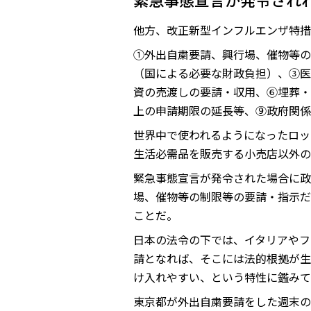
他方、改正新型インフルエンザ特措
①外出自粛要請、興行場、催物等の
（国による必要な財政負担）、③医
資の売渡しの要請・収用、⑥埋葬・
上の申請期限の延長等、⑨政府関係
世界中で使われるようになったロッ
生活必需品を販売する小売店以外の
緊急事態宣言が発令された場合に政
場、催物等の制限等の要請・指示だ
ことだ。
日本の法令の下では、イタリアやフ
請となれば、そこには法的根拠が生
け入れやすい、という特性に鑑みて
東京都が外出自粛要請をした週末の3