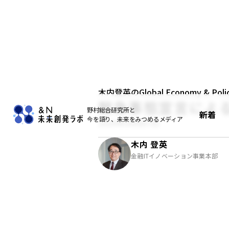
木内登英のGlobal Economy & Policy
緊急事態宣言によ
野村総合研究所と
新着
今を語り、未来をみつめるメディア
2020年04月07日
木内 登英
金融ITイノベーション事業本部