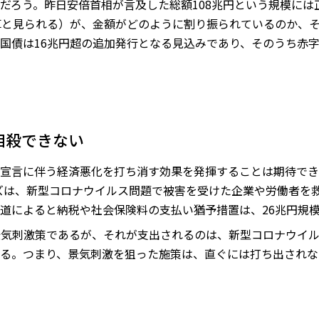
だろう。昨日安倍首相が言及した総額108兆円という規模には
算と見られる）が、金額がどのように割り振られているのか、
債は16兆円超の追加発行となる見込みであり、そのうち赤字国債
相殺できない
宣言に伴う経済悪化を打ち消す効果を発揮することは期待でき
ズは、新型コロナウイルス問題で被害を受けた企業や労働者を
道によると納税や社会保険料の支払い猶予措置は、26兆円規
景気刺激策であるが、それが支出されるのは、新型コロナウイ
る。つまり、景気刺激を狙った施策は、直ぐには打ち出されな