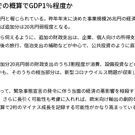
の概算でGDP1％程度か
兆円と報じられている。昨年年末に決めた事業規模26兆円の経
ば追加分は20兆円弱程度となる。
ら伺えるように、追加の財政支出は、企業、個人向けの所得支
後の旅行、宿泊支出の補助などが中心で、公共投資のように直
加分20兆円弱の財政支出のうち3割程度が消費、設備投資など
しかも、そのうちの相当部分は、新型コロナウイルス問題が収束
って、緊急事態宣言の発令に伴う当面の経済の悪影響を相殺す
、さらに長引く可能性も考慮に入れれば、欧米向け輸出の劇的な
換算で2桁のマイナス成長を記録する可能性がかなり高まってい