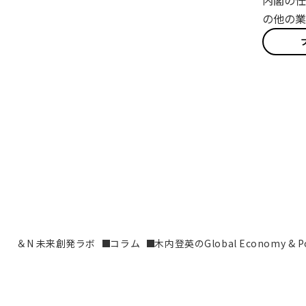
内閣の任
の他の業
＆N 未来創発ラボ
コラム
木内登英のGlobal Economy & Pol