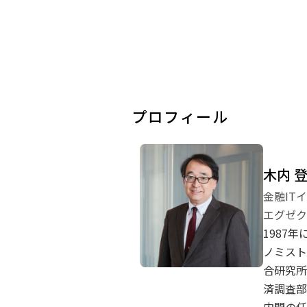
プロフィール
木内 
金融IT
エグゼク
1987
ノミスト
合研究所
済調査部