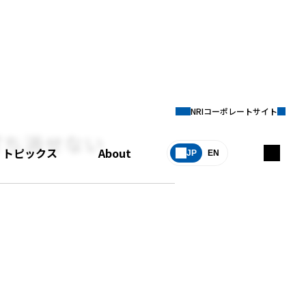
NRIコーポレートサイト
打ち消せない
トピックス
About
JP
EN