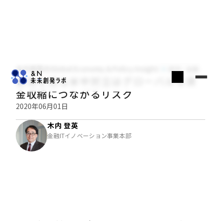
木内登英のGlobal Economy & Policy Insight
経済・金融
香港を巡る米中対立はグローバルな資
金収縮につながるリスク
2020年06月01日
木内 登英
金融ITイノベーション事業本部