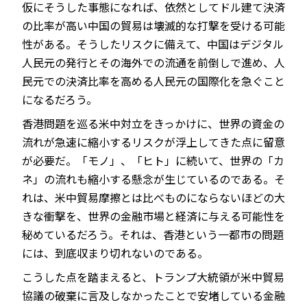
仮にそうした事態になれば、依然としてドル建て決済
の比率が高い中国の貿易は壊滅的な打撃を受ける可能
性がある。そうしたリスクに備えて、中国はデジタル
人民元の発行とその海外での流通を前倒しで進め、人
民元での決済比率を高める人民元の国際化を急ぐこと
になるだろう。
香港問題を巡る米中対立をきっかけに、世界の資金の
流れが急速に縮小するリスクが浮上してきた点に留意
が必要だ。「モノ」、「ヒト」に続いて、世界の「カ
ネ」の流れも縮小する懸念が生じているのである。そ
れは、米中貿易摩擦とは比べものにならないほどの大
きな衝撃を、世界の金融市場と経済に与える可能性を
秘めているだろう。それは、香港という一都市の問題
には、到底収まり切れないのである。
こうした点を踏まえると、トランプ大統領が米中貿易
協議の破棄に言及しなかったことで安堵している金融