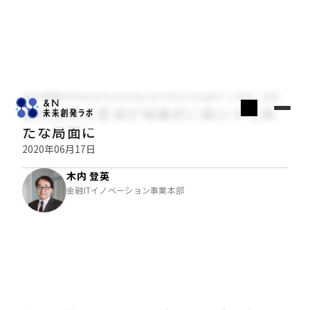
木内登英のGlobal Economy & Policy Insight
経済・金融
国内生産と貿易が相乗的に縮小する新
たな局面に
2020年06月17日
木内 登英
金融ITイノベーション事業本部