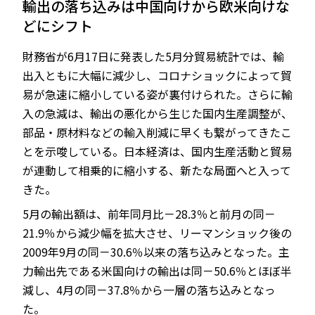
輸出の落ち込みは中国向けから欧米向けな
どにシフト
財務省が6月17日に発表した5月分貿易統計では、輸
JP
EN
出入ともに大幅に減少し、コロナショックによって貿
易が急速に縮小している姿が裏付けられた。さらに輸
入の急減は、輸出の悪化から生じた国内生産調整が、
部品・原材料などの輸入削減に早くも繋がってきたこ
とを示唆している。日本経済は、国内生産活動と貿易
が連動して相乗的に縮小する、新たな局面へと入って
きた。
5月の輸出額は、前年同月比－28.3％と前月の同－
21.9％から減少幅を拡大させ、リーマンショック後の
2009年9月の同－30.6％以来の落ち込みとなった。主
力輸出先である米国向けの輸出は同－50.6％とほぼ半
減し、4月の同－37.8％から一層の落ち込みとなっ
た。