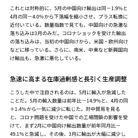
これとは対称的に、5月の中国向け輸出は同－1.9％と
4月の同－4.0％から下落幅を縮小させ、プラス転換に
近付いている。数量指数で見ても、中国向けの急激な
落ち込みは3月のみだ。コロナショックを受けた輸出
の落ち込みは、当初の中国向けから、米国・欧州向け
などに移っている。さらに、南米、中東など新興国向
け輸出も、急激に悪化している。
急速に高まる在庫過剰感と長引く生産調整
こうした中で注目されるのは、5月に輸入が急減した
ことだ。5月の輸入数量は前年比－14.9％と、4月の同
＋1.4％から一気に減少に転じた。対中貿易を見る
と、コロナ問題を受けた中国での工場閉鎖の影響を受
けて、まず2月に中国向け輸出数量が前年同月比－
49.1％と急減し、その後、3月に輸出が大幅に減少し