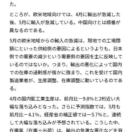
た。
ところが、欧米地域向けでは、4月に輸出が急減した
後、5月に輸入が急減している。中国向けとは順番が
異なるのである。
5月の欧米地域からの輸入の急減は、現地での工場閉
鎖にといった供給側の要因によるというよりも、日本
側での需要の減少という需要側の要因を主に反映して
いるのではないか。つまり、輸出の悪化によって国内
での在庫の過剰感が俄かに強まり、これを受けて国内
製造業者が、生産調整、在庫調整に動いているのであ
る。
4月の国内鉱工業生産は、前月比－9.8％と2桁近い大
幅な落ち込みとなった。さらに予測指数では、5月も
前月比－4.1％、経産省の補正値ではー5.7％と、連続
して大幅な落ち込みが予想されている。こうした中、
在庫率（在庫÷出荷）は、輸出の急激な悪化などを背