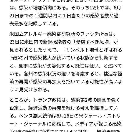
は、感染が増加傾向にある。そのうち12州では、6月
21日までの１週間以内に１日当たりの感染者数が過
去最多を記録している。
米国立アレルギー感染症研究所のファウチ所長は、
23日に米国内で新規感染者の「憂慮すべき急増」が
見られるとしたうえで、「サンベルト地帯と呼ばれる
南部の州で感染拡大が続いている状態から判断する
と、夏季に感染が沈静化する可能性は低い」と述べて
いる。各州の感染状況の違いを考慮すると、拙速な経
済の再開が感染の再拡大を招いている可能性が高いよ
うに見受けられる。
ところが、トランプ政権は、感染第2波の懸念を強く
否定し、経済活動の再開を続ける考えを維持してい
る。ペンス副大統領は6月16日の米ウォール・ストリ
ート・ジャーナルに寄稿して、メディアが報じる感染
第2波の懸念は誇張されていると批判し、経済再開を