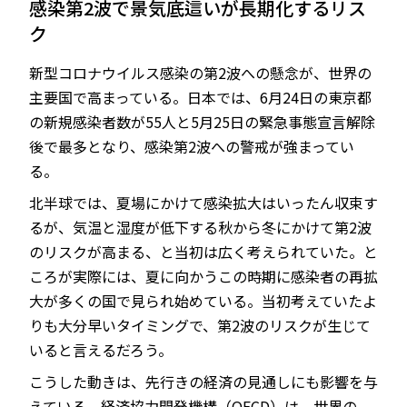
感染第2波で景気底這いが長期化するリス
ク
新型コロナウイルス感染の第2波への懸念が、世界の
JP
EN
主要国で高まっている。日本では、6月24日の東京都
の新規感染者数が55人と5月25日の緊急事態宣言解除
後で最多となり、感染第2波への警戒が強まってい
る。
北半球では、夏場にかけて感染拡大はいったん収束す
るが、気温と湿度が低下する秋から冬にかけて第2波
のリスクが高まる、と当初は広く考えられていた。と
ころが実際には、夏に向かうこの時期に感染者の再拡
大が多くの国で見られ始めている。当初考えていたよ
りも大分早いタイミングで、第2波のリスクが生じて
いると言えるだろう。
こうした動きは、先行きの経済の見通しにも影響を与
えている。経済協力開発機構（OECD）は、世界の