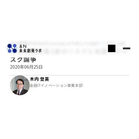
木内登英のGlobal Economy & Policy Insight
経済・金融
早まる感染第2波のリスクと米国でのマ
スク論争
2020年06月25日
木内 登英
金融ITイノベーション事業本部