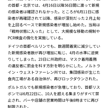
の首都・北京では、4月16日以降56日間に渡って新規
の感染者は確認されなかった。ところが6月11日に感
染者が再確認されて以降、感染が深刻だった２月上旬
を上回るペースで新規感染者が増加し始めた。当局は
「戦時状態に入った」として、大規模な移動の規制や
PCR検査の強化を実施している。
ドイツの首都ベルリンでも、数週間着実に減少してい
た新規感染者数が再び増加に転じ、4月の水準に逆戻
りしてしまった。23日に州政府は、マスク着用義務
の違反者に罰金を科す方針を明らかにした。ノルトラ
イン・ウェストファーレン州では、集団感染が生じた
食肉工場がある自治体が、再びロックダウンされた。
ポルトガルでも新規感染者が急増しており、首都リス
ボンでは6月22日に、10人を超える集まりがすべて禁
止され、バーや店舗の営業時間は午後8時までに再び
制限された。