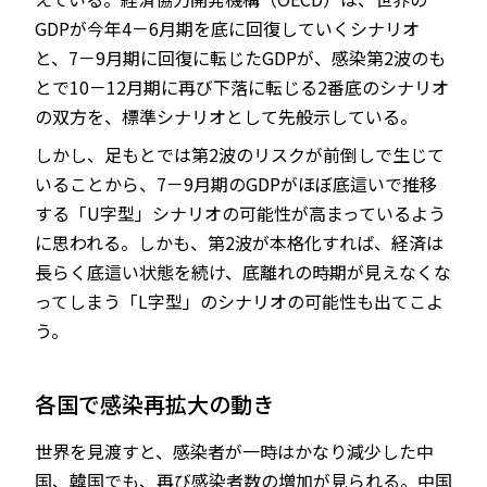
GDPが今年4－6月期を底に回復していくシナリオ
と、7－9月期に回復に転じたGDPが、感染第2波のも
とで10－12月期に再び下落に転じる2番底のシナリオ
の双方を、標準シナリオとして先般示している。
しかし、足もとでは第2波のリスクが前倒しで生じて
いることから、7－9月期のGDPがほぼ底這いで推移
する「U字型」シナリオの可能性が高まっているよう
に思われる。しかも、第2波が本格化すれば、経済は
長らく底這い状態を続け、底離れの時期が見えなくな
ってしまう「L字型」のシナリオの可能性も出てこよ
う。
各国で感染再拡大の動き
世界を見渡すと、感染者が一時はかなり減少した中
国、韓国でも、再び感染者数の増加が見られる。中国