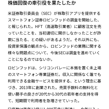
株価回復の牽引役を果たしたか
米証券取引委員会（SEC）が株取引アプリを提供する
スマートフォン証券ロビンフッドの調査を開始した、
JP
EN
と報じられた。HFT（高速取引業者）に顧客注文を売
っていたことを、当初適切に開示しなかったことが詐
欺に当たる、との疑いがあるようだ。それ以外にも、
投資家保護の観点から、ロビンフッドの業務に関する
様々な問題点について、今後SECは調査を進めていく
ことになるのではないか。
ロビンフッドは、シリコンバレーに本拠を置く未上場
のスマートフォン専業証券だ。収入に関係なく誰でも
利用できる金融サービスを提供する、という理念に基
づき、2013年に創業された。売買手数料の無料化と
使い勝手の良さが20代から30代の若年者の支持を得
て、短期間で利用者を急増させていった。