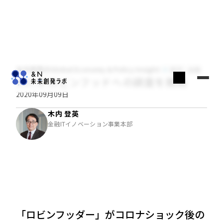
木内登英のGlobal Economy & Policy Insight
経済・金融
SECがロビンフッドへの調査を開始
2020年09月09日
木内 登英
金融ITイノベーション事業本部
「ロビンフッダー」がコロナショック後の