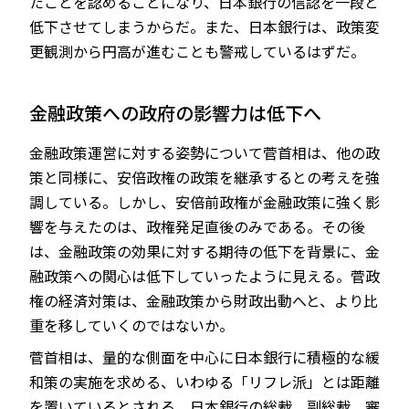
たことを認めることになり、日本銀行の信認を一段と
低下させてしまうからだ。また、日本銀行は、政策変
更観測から円高が進むことも警戒しているはずだ。
金融政策への政府の影響力は低下へ
金融政策運営に対する姿勢について菅首相は、他の政
策と同様に、安倍政権の政策を継承するとの考えを強
調している。しかし、安倍前政権が金融政策に強く影
響を与えたのは、政権発足直後のみである。その後
は、金融政策の効果に対する期待の低下を背景に、金
融政策への関心は低下していったように見える。菅政
権の経済対策は、金融政策から財政出動へと、より比
重を移していくのではないか。
菅首相は、量的な側面を中心に日本銀行に積極的な緩
和策の実施を求める、いわゆる「リフレ派」とは距離
を置いているとされる。日本銀行の総裁、副総裁、審