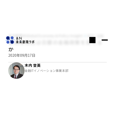
木内登英のGlobal Economy & Policy Insight
経済・金融
菅政権発足は日銀の金融政策を変える
か
2020年09月17日
木内 登英
金融ITイノベーション事業本部