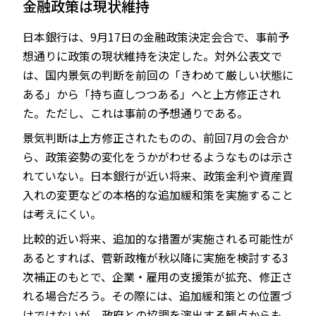
金融政策は現状維持
日本銀行は、9月17日の金融政策決定会合で、事前予
想通りに政策の現状維持を決定した。対外公表文で
JP
EN
は、国内景気の判断を前回の「きわめて厳しい状態に
ある」から「持ち直しつつある」へと上方修正され
た。ただし、これは事前の予想通りである。
景気判断は上方修正されたものの、前回7月の会合か
ら、政策姿勢の変化をうかがわせるようなものは示さ
れていない。日本銀行が近い将来、政策金利や資産買
入れの変更などの本格的な追加緩和策を実施すること
は考えにくい。
比較的近い将来、追加的な措置が実施される可能性が
あるとすれば、菅新政権が秋以降に実施を検討する3
次補正のもとで、企業・雇用の支援策が拡充、修正さ
れる場合だろう。その際には、追加緩和策との位置づ
けではないが、政府との協調を演出する観点からも、