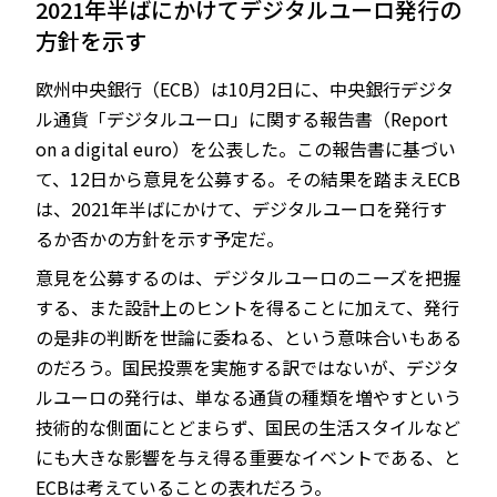
2021年半ばにかけてデジタルユーロ発行の
方針を示す
欧州中央銀行（ECB）は10月2日に、中央銀行デジタ
JP
EN
ル通貨「デジタルユーロ」に関する報告書（Report
on a digital euro）を公表した。この報告書に基づい
て、12日から意見を公募する。その結果を踏まえECB
は、2021年半ばにかけて、デジタルユーロを発行す
るか否かの方針を示す予定だ。
意見を公募するのは、デジタルユーロのニーズを把握
する、また設計上のヒントを得ることに加えて、発行
の是非の判断を世論に委ねる、という意味合いもある
のだろう。国民投票を実施する訳ではないが、デジタ
ルユーロの発行は、単なる通貨の種類を増やすという
技術的な側面にとどまらず、国民の生活スタイルなど
にも大きな影響を与え得る重要なイベントである、と
ECBは考えていることの表れだろう。