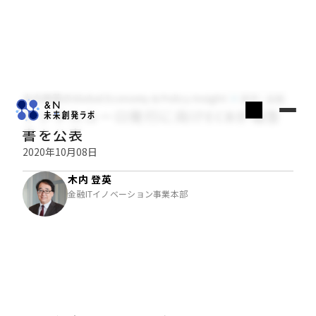
木内登英のGlobal Economy & Policy Insight
経済・金融
デジタルユーロ発行に向けECBが報告
書を公表
2020年10月08日
木内 登英
金融ITイノベーション事業本部