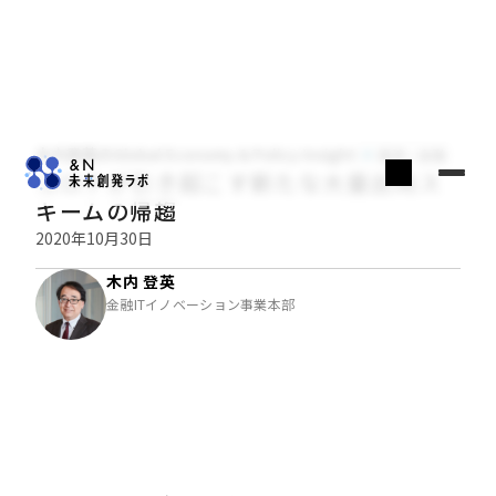
木内登英のGlobal Economy & Policy Insight
経済・金融
コロナが引き起こす新たな大量出向ス
キームの帰趨
2020年10月30日
木内 登英
金融ITイノベーション事業本部