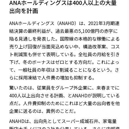
ANAホールディングスは400人以上の大量
出向を計画
ANAホールディングス（ANAHD）は、2021年3月期連
JP
EN
結決算の最終利益が、過去最悪の5,100億円の赤字に
陥る見通しを発表した。国際線の本格的な稼働による
売り上げ回復が当面見込めない中、構造改革案、コス
ト削減策も併せて表明している。全社員の月給を引き
下げ、冬のボーナスはゼロとする方向だ。これによっ
て、一般社員の年収は３割減ることになるという。さ
らに採用凍結で人件費の増加も抑制する。
驚いたのは、従業員をグループ外企業に、来春までに
400人以上出向させる計画、とANAHDが説明している
点だ。人件費抑制のためにこれほど大量の出向者を他
企業に送るのは、異例のことだ。
ANAHDは、出向先としてスーパー成城石井、家電量
販店大手ノジマの２社を公表している。さらに内部資