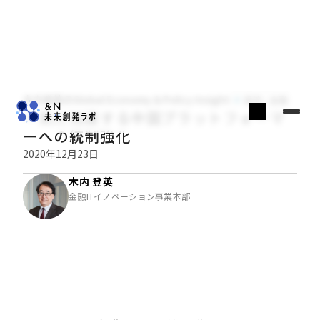
木内登英のGlobal Economy & Policy Insight
経済・金融
一気に加速する中国プラットフォーマ
ーへの統制強化
2020年12月23日
木内 登英
金融ITイノベーション事業本部