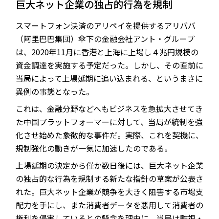
巨大ネット企業の独占的行為を規制
スマートフォン決済のアリペイを提供するアリババ
（阿里巴巴集団）傘下の金融会社アント・グループ
JP
EN
は、2020年11月に香港と上海に上場し４兆円規模の
資金調達を実施する予定だった。しかし、その直前に
当局によって上場延期に追い込まれる、というまさに
異例の事態となった。
これは、金融分野などへもビジネスを急拡大させてき
た中国プラットフォーマーに対して、当局が統制を強
化させ始めた象徴的な事件だ。実際、これを契機に、
規制強化の動きが一気に加速したのである。
上場延期の決定から僅か数日後には、巨大ネット企業
の独占的な行為を規制する新たな指針の草案が公表さ
れた。巨大ネット企業が競争を大きく阻害する市場支
配力を手にし、また消費者データを悪用して消費者の
権利を侵害しているとの懸念を理由に、当局は監視・