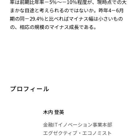
率は前期比年率－5％～－10％程度が、現時点での大
まかな目途と考えられるのではないか。昨年4－6月
期の同－29.4％と比べればマイナス幅は小さいもの
の、相応の規模のマイナス成長である。
プロフィール
木内 登英
金融ITイノベーション事業本部
エグゼクティブ・エコノミスト