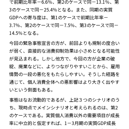
で前期比年率－6.6％、第2のケースで同－13.1％、第
3のケースで同－25.4％となる。また、同期の実質
GDPへの寄与度は、第1のケースで前期比年率－
3.7％、第2のケースで同－7.5％、第3のケースで同－
14.5％となる。
今回の緊急事態宣言の方が、前回よりも規制の度合い
が弱く、直接的な消費抑制効果は小さめとなる可能性
が見込まれる。しかし他方で、今回の方が企業の破
綻、廃業などに、よりつながりやすいことから、雇用
情勢の一段の悪化をもたらしやすい。そうした経路を
通じて、個人消費全体への悪影響はより大きく出やす
いという側面もある。
事態はなお流動的であるが、上記３つのシナリオのう
ち、現時点でメインシナリオと考えられるのは、第2
のケースである。実質個人消費以外の需要項目が成長
率に中立的と仮定すれば、1－3月期の実質GDP成長