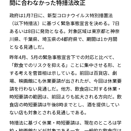
間に合わなかった特措法改正
政府は1月7日に、新型コロナウイルス特別措置法
（以下特措法）に基づく緊急事態宣言を決める。7日
JP
EN
あるいは8日に発効となる。対象区域は東京都と神奈
川県、千葉県、埼玉県の4都府県で、期間は1か月間
となる見通しだ。
昨年4月、5月の緊急事態宣言下での対応と比べて、
「飲食でのリスクを抑える」ことに集中させる形、と
する考えを菅首相は示している。前回は百貨店、劇
場、映画館にも休業要請が出されたが、今回は休業要
請を行わない見通しだ。他方、飲食店に対する休業・
時短要請の範囲は、前回よりも拡大される方向だ。飲
食店の時短要請は午後8時までとし、酒を提供してい
ない店も対象とされる見通しである。
特措法に基づく休業・時短要請は、現在のところは学
校・映画館などが対象である一方、一般的な飲食店は