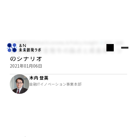
木内登英のGlobal Economy & Policy Insight
経済・金融
緊急事態宣言発令の論点と成長率３つ
のシナリオ
2021年01月06日
木内 登英
金融ITイノベーション事業本部