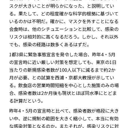
スクが大きいことが明らかになった、と説明してい
る。果たして、どの程度確かな科学的根拠に基づいて
いるのかは不明だ。確かに、マスクを外すことになる
会食時は、他のシチュエーションと比較して、感染の
リスクは相対的に高くなるだろう。しかし、それ以外
でも、感染の経路は数多くあるはずだ。
1都3県に緊急事態宣言を発令した場合、昨年4・5月
の宣言時に近い厳しい対策を想定しても、東京の1日
当たりの新規感染者数が100人以下に減るまで約2か
月が必要、との試算を西浦・京都大教授が示してい
る。飲食店の営業時間短縮を中心とした施策のみの場
合、感染者数は2か月後も現状とほぼ同水準にとどま
る計算だという。
昨年4・5月の宣言時と比べて、感染者数が格段に大き
い中、逆に規制の範囲を大きく縮小して、本当に有効
な感染対策となるのか。またそれが、感染リスクに対