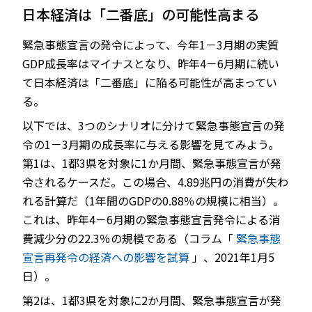
日本経済は「二番底」の可能性高まる
緊急事態宣言の発令によって、今年1－3月期の実質
GDP成長率はマイナスとなり、昨年4－6月期に続い
て日本経済は「二番底」に陥る可能性が高まってい
る。
以下では、3つのシナリオに分けて緊急事態宣言の発
令の1－3月期の成長率に与える影響を見てみよう。
第1は、1都3県を対象に1か月間、緊急事態宣言が発
令されるケースだ。この場合、4.89兆円の消費が失わ
れる計算だ（1年間のGDPの0.88％の規模に相当）。
これは、昨年4－6月期の緊急事態宣言発令による消
費減少分の22.3％の規模である（コラム「
緊急事態
宣言再発令の経済への影響を試算
」、2021年1月5
日）。
第2は、1都3県を対象に2か月間、緊急事態宣言が発