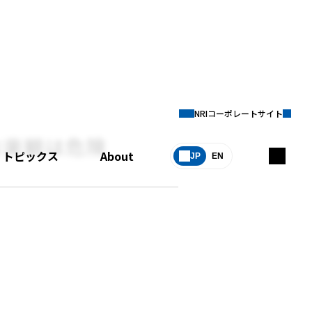
NRIコーポレートサイト
な楽観は危険
トピックス
About
JP
EN