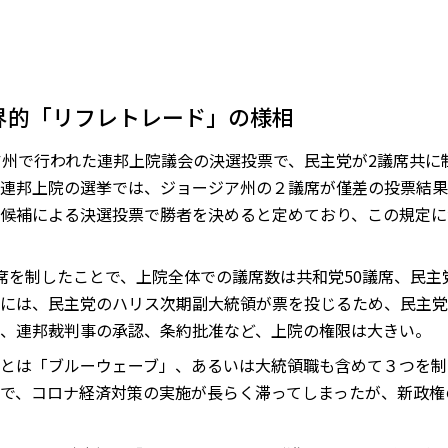
界的「リフレトレード」の様相
ア州で行われた連邦上院議会の決選投票で、民主党が2議席共に
連邦上院の選挙では、ジョージア州の２議席が僅差の投票結果
候補による決選投票で勝者を決めると定めており、この規定に
席を制したことで、上院全体での議席数は共和党50議席、民主
には、民主党のハリス次期副大統領が票を投じるため、民主党
、連邦裁判事の承認、条約批准など、上院の権限は大きい。
とは「ブルーウェーブ」、あるいは大統領職も含めて３つを制
で、コロナ経済対策の実施が長らく滞ってしまったが、新政権