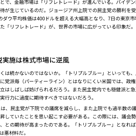
とで、金融市場は「リフレトレード」が進んでいる。バイデン
待が生じているのだ。ジョージア州上院での民主党の勝利を受け
のダウ平均株価は400ドルを超える大幅高となり、7日の東京
た「リフレトレード」が、世界の市場に広がっている印象だ。
税実施は株式市場に逆風
くは続かないのではないか。「トリプルブルー」といっても、
に党派毎（パーティーライン）とはなりにくい米国では、政権
立はしばしば妨げられるだろう。また民主党内でも穏健派と急
実行力に過度に期待すべきではないだろう。
には、民主党が下院での議席を減らし、また上院でも過半数の
昇していたことを思い起こす必要がある。この際には、議会勢
、との期待が高まったのである。「トリプルブルー」となれば
は悪材料だ。