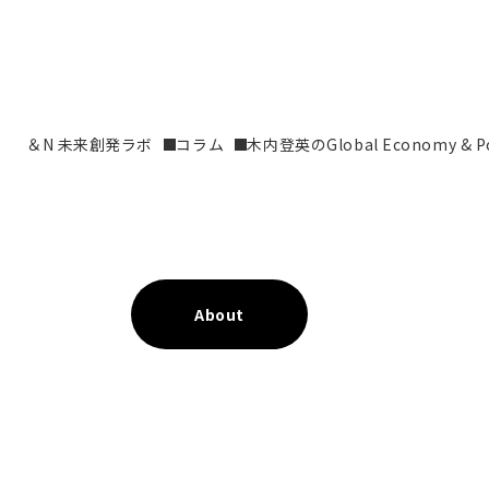
＆N 未来創発ラボ
コラム
木内登英のGlobal Economy & Pol
About