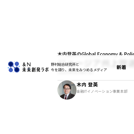
木内登英のGlobal Economy & Policy
ジョージア州上院
野村総合研究所と
新着
今を語り、未来をみつめるメディア
2021年01月07日
木内 登英
金融ITイノベーション事業本部