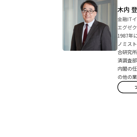
木内 
金融IT
エグゼク
1987
ノミスト
合研究所
済調査部
内閣の任
の他の業