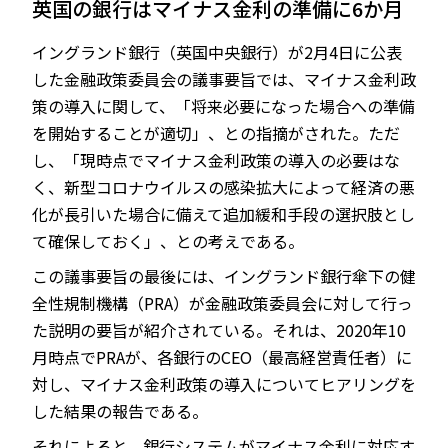
英国の銀行はマイナス金利の準備に6か月
イングランド銀行（英国中央銀行）が2月4日に公表
した金融政策委員会の議事要旨では、マイナス金利政
JP
EN
策の導入に関して、「将来必要になった場合への準備
を開始することが適切」、との指摘がされた。ただ
し、「現時点でマイナス金利政策の導入の必要はな
く、新型コロナウイルスの感染拡大によって経済の悪
化が長引いた場合に備えて追加緩和手段の選択肢とし
て確保しておく」、との考えである。
この議事要旨の最後には、イングランド銀行傘下の健
全性規制機構（PRA）が金融政策委員会に対して行っ
た説明の要旨が紹介されている。それは、2020年10
月時点でPRAが、各銀行のCEO（最高経営責任者）に
対し、マイナス金利政策の導入についてヒアリングを
した結果の報告である。
それによると、銀行システムがマイナス金利に対応す