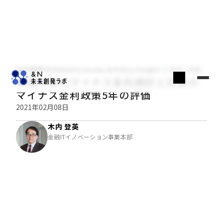
木内登英のGlobal Economy & Policy Insight
経済・金融
英国中銀のマイナス金利検討と日銀の
マイナス金利政策5年の評価
2021年02月08日
木内 登英
金融ITイノベーション事業本部