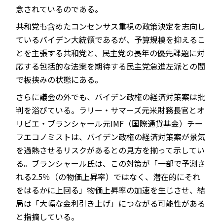
念されているのである。
共和党も含めたコンセンサス重視の政策決定を志向し
ているバイデン大統領であるが、予算規模を抑えるこ
とを主張する共和党と、民主党の長年の優先課題に対
応する包括的な法案を期待する民主党急進左派との間
で板挟みの状態にある。
さらに議会の外でも、バイデン政権の経済対策案は批
判を浴びている。ラリー・サマーズ元米財務長官とオ
リビエ・ブランシャール元IMF（国際通貨基金）チー
フエコノミストは、バイデン政権の経済対策案が景気
を過熱させるリスクがあるとの見方を揃って示してい
る。ブランシャール氏は、この対策が「一部で予測さ
れる2.5％（の物価上昇率）ではなく、潜在的にそれ
をはるかに上回る」物価上昇率の加速を生じさせ、結
局は「大幅な金利引き上げ」につながる可能性がある
と指摘している。