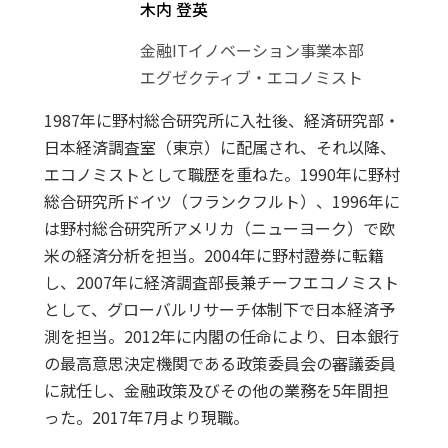
木内 登英
金融ITイノベーション事業本部
エグゼクティブ・エコノミスト
1987年に野村総合研究所に入社後、経済研究部・
日本経済調査室（東京）に配属され、それ以降、
エコノミストとして職歴を重ねた。1990年に野村
総合研究所ドイツ（フランクフルト）、1996年に
は野村総合研究所アメリカ（ニューヨーク）で欧
米の経済分析を担当。2004年に野村證券に転籍
し、2007年に経済調査部長兼チーフエコノミスト
として、グローバルリサーチ体制下で日本経済予
測を担当。2012年に内閣の任命により、日本銀行
の最高意思決定機関である政策委員会の審議委員
に就任し、金融政策及びその他の業務を5年間担
った。2017年7月より現職。