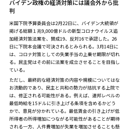
バイデン政権の経済対策には議会外から批
判
米国下院予算委員会は2月22日に、バイデン大統領が
JP
EN
掲げる総額１兆9,000億ドルの新型コロナウイルス追
加経済対策法案を、賛成19、反対16で承認した。26
日に下院本会議で可決されるとみられる。3月14日に
は、コロナ対策としての失業手当の上乗せ期限が切れ
る。民主党はその前に法案を成立させることを目指し
ている。
ただし、最終的な経済対策の内容や規模についてはな
お流動的であり、民主と共和の勢力が拮抗する上院で
は、修正される可能性がある。例えば、連邦レベルの
最低時給を15ドルに引き上げる条項を含めるかどう
かで、意見が分かれている。最低賃金の引き上げが低
所得者の所得増加につながる可能性があることが期待
される一方、人件費増加が失業を増加させることも懸