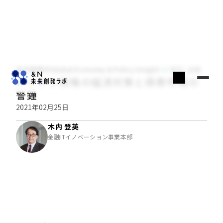
木内登英のGlobal Economy & Policy Insight
経済・金融
バイデン政権の経済対策と債券市場の
警鐘
2021年02月25日
木内 登英
金融ITイノベーション事業本部