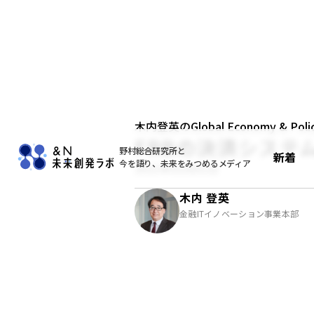
木内登英のGlobal Economy & Policy
FRBの決済システ
野村総合研究所と
新着
今を語り、未来をみつめるメディア
2021年03月01日
木内 登英
金融ITイノベーション事業本部