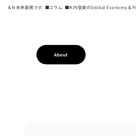
＆N 未来創発ラボ
コラム
木内登英のGlobal Economy & Pol
About