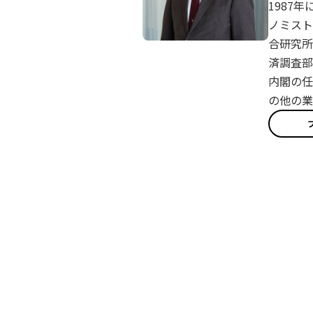
1987
ノミスト
合研究所
済調査部
内閣の任
の他の業