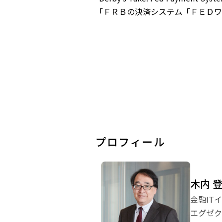
「ＦＲＢの決済システム「ＦＥＤワイ
プロフィール
木内 
金融IT
エグゼク