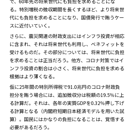
で、60年先の将来世代にも負担を求めることにな
る。特別増税の徴収期間を長くするほど、より将来世
代にも負担を求めることになり、国債発行で賄うケー
スに近付いていく。
さらに、震災関連の財政支出にはインフラ投資が相応
に含まれ、それは将来世代も利用し、ベネフィットを
受けるものだ。その部分については、将来世代に負担
を求めることは正当だろう。他方、コロナ対策ではイ
ンフラ投資の割合は小さく、将来世代に負担を求める
根拠はより薄くなる。
仮に25年間の特別所得税で91.0兆円のコロナ財政負
担分を賄う場合には、追加徴収分は税額の19.5％に上
る計算だ。それは、各年の実質GDPを0.32％押し下げ
る計算となる（内閣府短期日本経済モデルを用いた試
算）。国民にはかなりの負担になることは、覚悟する
必要があるだろう。