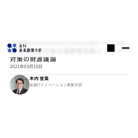
木内登英のGlobal Economy & Policy Insight
経済・金融
東日本大震災後の復興特別税とコロナ
対策の財源議論
2021年03月10日
木内 登英
金融ITイノベーション事業本部