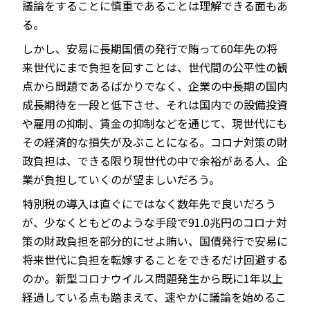
議論をすることに慎重であることは理解できる面もあ
る。
しかし、安易に長期国債の発行で賄って60年先の将
来世代にまで負担を回すことは、世代間の公平性の観
点から問題であるばかりでなく、企業の中長期の国内
成長期待を一段と低下させ、それは国内での設備投資
や雇用の抑制、賃金の抑制などを通じて、現世代にも
その経済的な損失が及ぶことになる。コロナ対策の財
政負担は、できる限り現世代の中で余裕がある人、企
業が負担していくのが望ましいだろう。
特別税の導入は直ぐにではなく数年先で良いだろう
が、少なくともどのような手段で91.0兆円のコロナ対
策の財政負担を部分的にせよ賄い、国債発行で安易に
将来世代に負担を転嫁することをできるだけ回避する
のか。新型コロナウイルス問題発生から既に1年以上
経過している点も踏まえて、速やかに議論を始めるこ