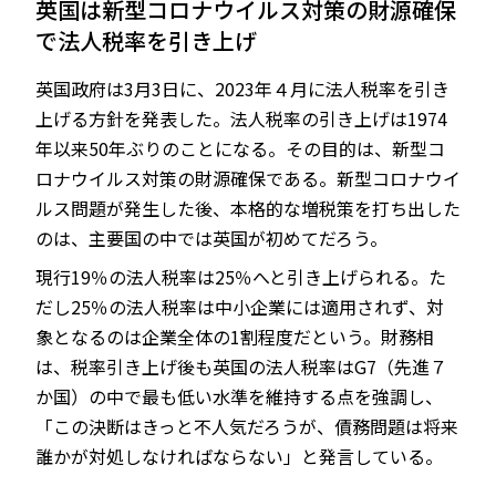
英国は新型コロナウイルス対策の財源確保
で法人税率を引き上げ
英国政府は3月3日に、2023年４月に法人税率を引き
JP
EN
上げる方針を発表した。法人税率の引き上げは1974
年以来50年ぶりのことになる。その目的は、新型コ
ロナウイルス対策の財源確保である。新型コロナウイ
ルス問題が発生した後、本格的な増税策を打ち出した
のは、主要国の中では英国が初めてだろう。
現行19％の法人税率は25％へと引き上げられる。た
だし25％の法人税率は中小企業には適用されず、対
象となるのは企業全体の1割程度だという。財務相
は、税率引き上げ後も英国の法人税率はG7（先進７
か国）の中で最も低い水準を維持する点を強調し、
「この決断はきっと不人気だろうが、債務問題は将来
誰かが対処しなければならない」と発言している。